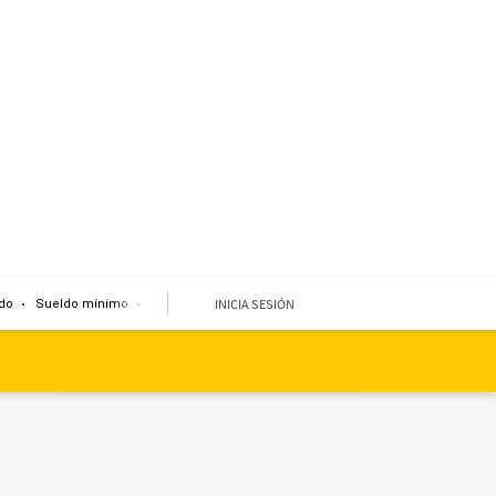
INICIA SESIÓN
do
Sueldo mínimo
Clima
Miembro de mesa
Temblor
Corte de agua