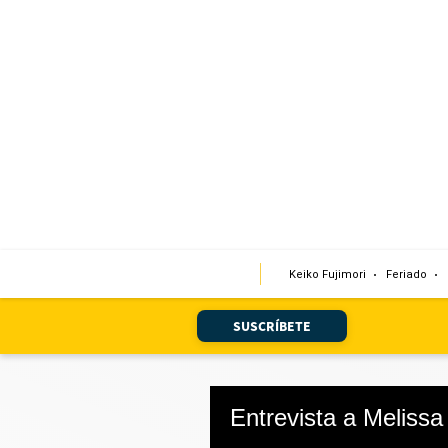
Portada
Edición Impresa
Club El Comercio
Newsletters
Editorial
Keiko Fujimori
Feriado
Día 1
Audiencias Vecinales
SUSCRÍBETE
Corresponsales escolares
Podcast
Juegos