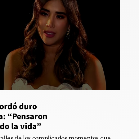
cordó duro
a: “Pensaron
do la vida”
talles de los complicados momentos que