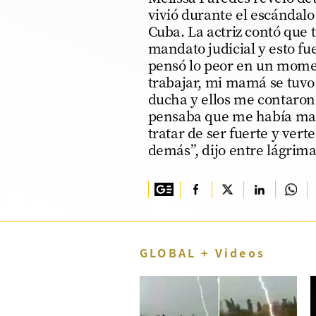
vivió durante el escándal
TV+
Cuba. La actriz contó que 
mandato judicial y esto fu
Tecnología y ciencias
pensó lo peor en un mome
Somos
trabajar, mi mamá se tuvo 
ducha y ellos me contaron
Bienestar
pensaba que me había mat
tratar de ser fuerte y vert
Hogar y Familia
demás”, dijo entre lágrim
Respuestas
Mag
Viù
Vamos
GLOBAL + Videos
Ruedas y Tuercas
Casa y Más