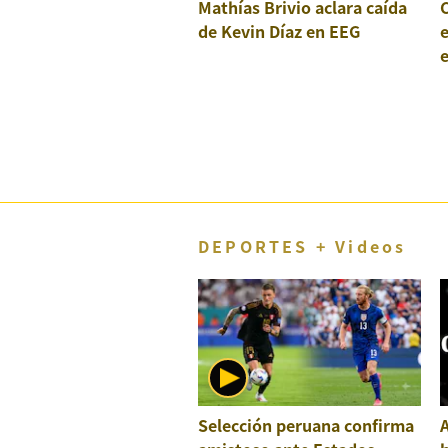
Mathías Brivio aclara caída
C
de Kevin Díaz en EEG
e
e
DEPORTES + Videos
Selección peruana confirma
A