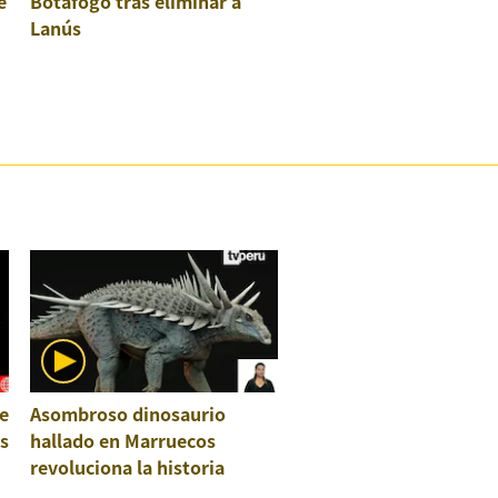
e
Botafogo tras eliminar a
Lanús
e
Asombroso dinosaurio
os
hallado en Marruecos
revoluciona la historia