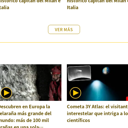
istórico capitán del Milan e
histórico capitán del Milan 
talia
Italia
VER MÁS
Descubren en Europa la
Cometa 3Y Atlas: el visitant
elaraña más grande del
interestelar que intriga a l
mundo: más de 100 mil
científicos
rañas en una sola