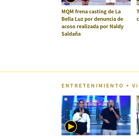
Concesionarias
MQM frena casting de La
Principios
Bella Luz por denuncia de
c
Rectores
acoso realizada por Naldy
Buenas
Saldaña
Prácticas
Políticas
De
Privacidad
Política
Integrada
De
Gestión
ENTRETENIMIENTO + Vi
Derechos
Arco
Política
De
Cookies