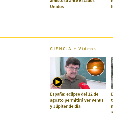
amistoso ante Estados
h
Unidos
I
CIENCIA + Videos
España: eclipse del 12 de
agosto permitirá ver Venus
t
y Júpiter de día
a