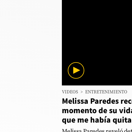
Columnistas
Provecho
Saltar intro
Política
Economía
ECData
Lima
0
VIDEOS
>
ENTRETENIMIENTO
seconds
Perú
of
Melissa Paredes re
6
Mundo
minutes,
momento de su vid
1
second
Volume
que me había quita
DT
90%
Luces
Melissa Paredes reveló de