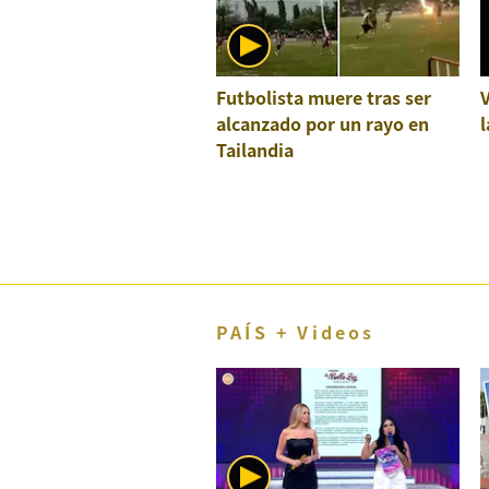
El Dominical
Desde la redacción
Futbolista muere tras ser
Videos
alcanzado por un rayo en
l
Tailandia
Archivo El Comercio
Notas contratadas
Blogs
Colecciones El Comercio
PAÍS + Videos
elcomercio.pe
Términos
Y
Condiciones
De
Uso
Oficinas