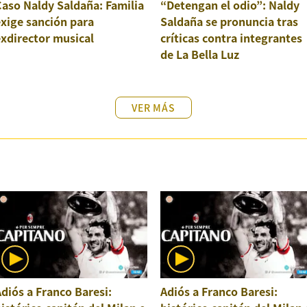
aso Naldy Saldaña: Familia
“Detengan el odio”: Naldy
xige sanción para
Saldaña se pronuncia tras
xdirector musical
críticas contra integrantes
de La Bella Luz
VER MÁS
diós a Franco Baresi:
Adiós a Franco Baresi: