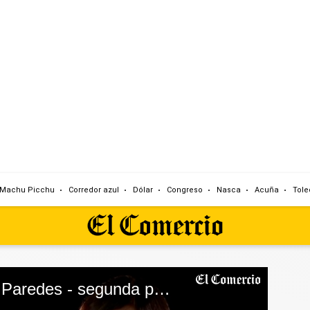
Machu Picchu
Corredor azul
Dólar
Congreso
Nasca
Acuña
Tole
Entrevista a Melissa Paredes - segunda parte