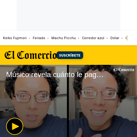
Keiko Fujimori
Feriado
Machu Picchu
Corredor azul
Dólar
Congr
SUSCRÍBETE
Músico revela cuánto le pagaban en el ‘Grupo 5 ‘ y en la orquesta de Maricarmen Marín