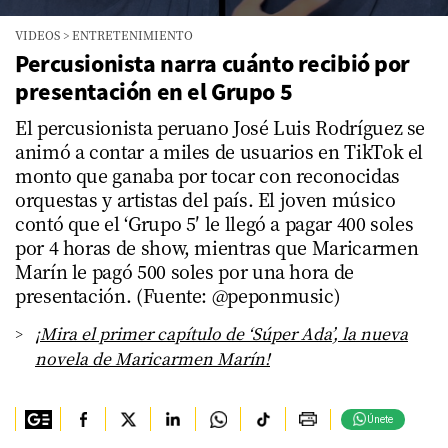
0
VIDEOS
>
ENTRETENIMIENTO
seconds
of
Percusionista narra cuánto recibió por
4
presentación en el Grupo 5
minutes,
24
seconds
El percusionista peruano José Luis Rodríguez se
animó a contar a miles de usuarios en TikTok el
monto que ganaba por tocar con reconocidas
orquestas y artistas del país. El joven músico
contó que el ‘Grupo 5′ le llegó a pagar 400 soles
por 4 horas de show, mientras que Maricarmen
Marín le pagó 500 soles por una hora de
presentación. (Fuente: @peponmusic)
¡Mira el primer capítulo de ‘Súper Ada’, la nueva
novela de Maricarmen Marín!
Únete