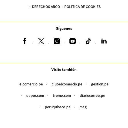
DERECHOS ARCO
POLÍTICA DE COOKIES
Síguenos
Visite también
elcomercio.pe
clubelcomercio.pe
gestion.pe
depor.com
trome.com
diariocorreo.pe
peruquiosco.pe
mag