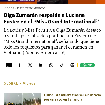
0
VIDEOS
>
ENTRETENIMIENTO
seconds
of
Olga Zumarán respalda a Luciana
4
Fuster en el “Miss Grand International”
minutes,
16
seconds
La actriz y Miss Perú 1978 Olga Zumarán destacó
los trabajos realizados por Luciana Fuster en el
“Miss Grand International”, señalando que tiene
todo los requisitos para ganar el certamen en
Vietnam. (Fuente: América TV)
Únete
GLOBAL + Videos
Futbolista muere tras ser alcanzado
por un rayo en Tailandia