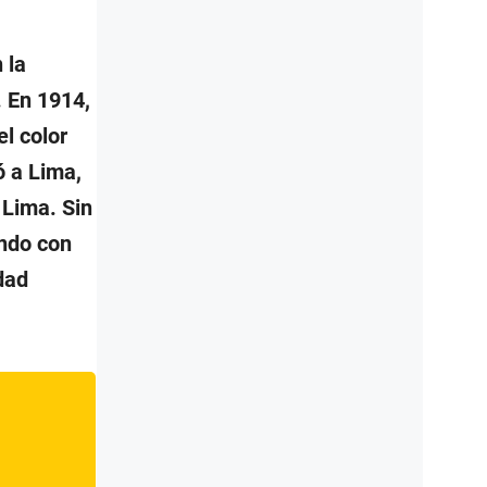
 la
. En 1914,
l color
ó a Lima,
 Lima. Sin
ndo con
dad