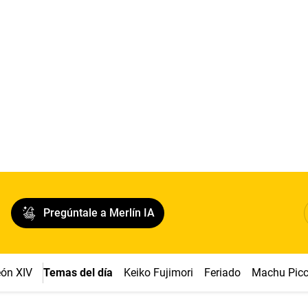
Pregúntale a Merlín IA
ón XIV
Temas del día
Keiko Fujimori
Feriado
Machu Pic