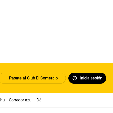
Pásate al Club El Comercio
Inicia sesión
chu
Corredor azul
Dólar
Congreso
Nasca
Acuña
Toled