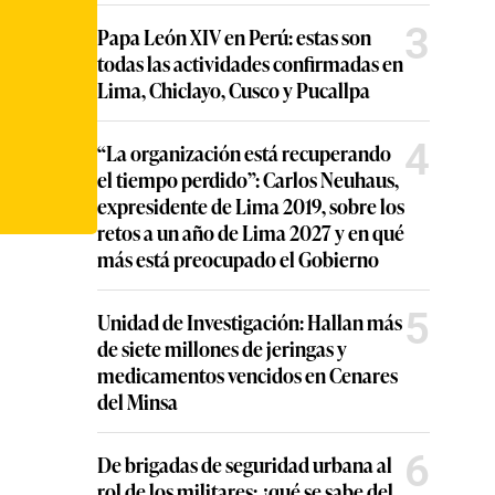
3
Papa León XIV en Perú: estas son
todas las actividades confirmadas en
Lima, Chiclayo, Cusco y Pucallpa
4
“La organización está recuperando
el tiempo perdido”: Carlos Neuhaus,
expresidente de Lima 2019, sobre los
retos a un año de Lima 2027 y en qué
más está preocupado el Gobierno
5
Unidad de Investigación: Hallan más
de siete millones de jeringas y
medicamentos vencidos en Cenares
del Minsa
6
De brigadas de seguridad urbana al
rol de los militares: ¿qué se sabe del