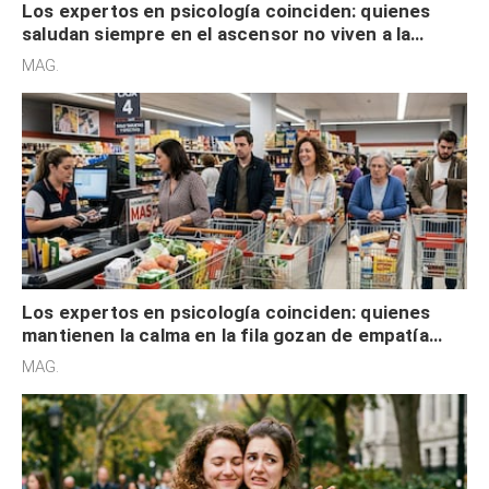
Los expertos en psicología coinciden: quienes
saludan siempre en el ascensor no viven a la
defensiva y tienen apertura social
MAG.
Los expertos en psicología coinciden: quienes
mantienen la calma en la fila gozan de empatía
cognitiva, gratitud y no solo tienen autocontrol
MAG.