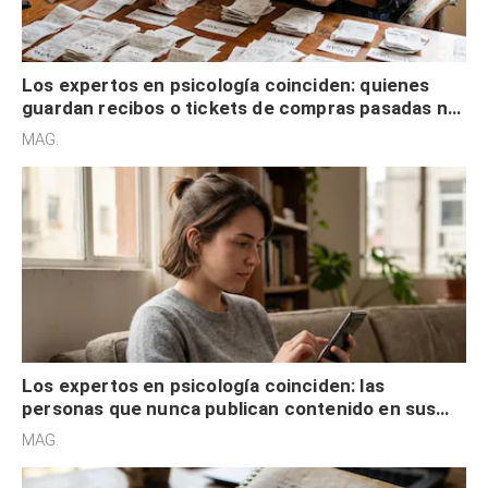
Los expertos en psicología coinciden: quienes
guardan recibos o tickets de compras pasadas no
son acumuladores, sino que tienen necesidad de
MAG.
control
Los expertos en psicología coinciden: las
personas que nunca publican contenido en sus
redes sociales no pretenden buscar validación
MAG.
externa