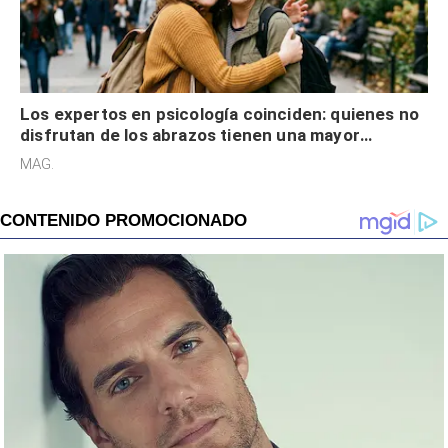
Los expertos en psicología coinciden: quienes no
disfrutan de los abrazos tienen una mayor
sensibilidad a los estímulos físicos y no es por
MAG.
desinterés