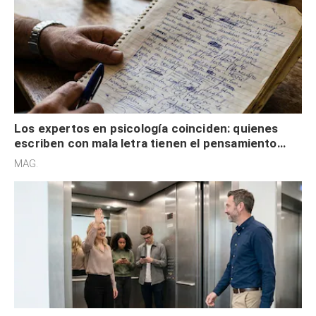
Los expertos en psicología coinciden: quienes
escriben con mala letra tienen el pensamiento
acelerado y no lo hacen por desinterés
MAG.