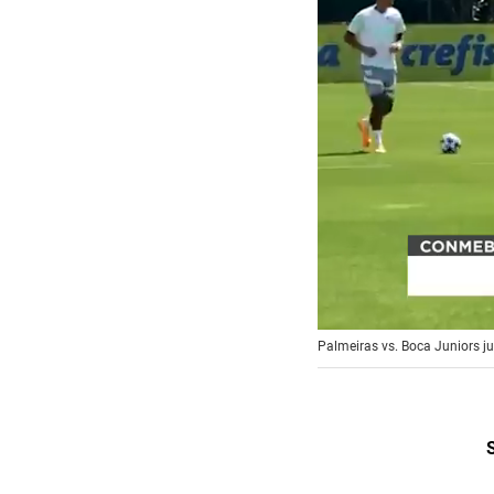
0
Palmeiras vs. Boca Juniors jue
s
e
c
o
n
d
s
o