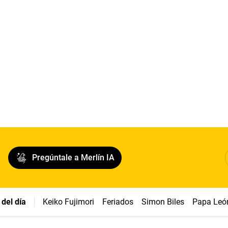
Pregúntale a Merlín IA
del día
Keiko Fujimori
Feriados
Simon Biles
Papa Leó