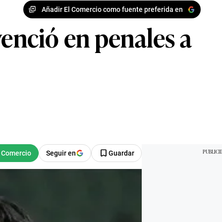
Añadir El Comercio como fuente preferida en
venció en penales a
Seguir en
Guardar