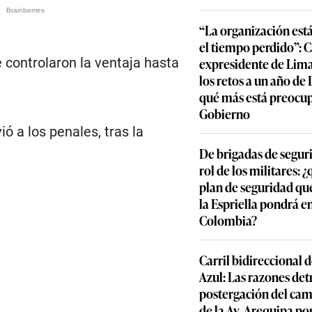
“La organización est
el tiempo perdido”: 
 controlaron la ventaja hasta
expresidente de Lima
los retos a un año de
.
qué más está preocu
Gobierno
ó a los penales, tras la
De brigadas de segur
rol de los militares: 
plan de seguridad qu
la Espriella pondrá 
Colombia?
Carril bidireccional 
Azul: Las razones detr
postergación del cam
de la Av. Arequipa por