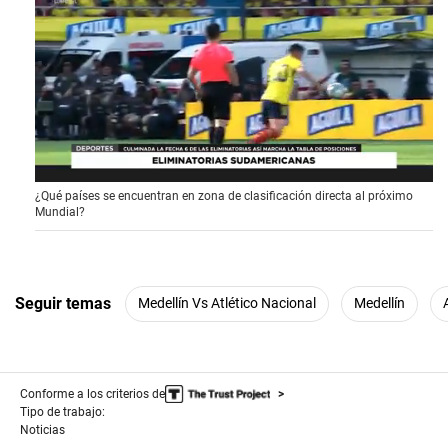
0
¿Qué países se encuentran en zona de clasificación directa al próximo
s
Mundial?
e
c
o
n
d
s
Seguir temas
Medellín Vs Atlético Nacional
Medellín
o
f
1
m
i
Conforme a los criterios de
n
u
Tipo de trabajo:
t
Noticias
e