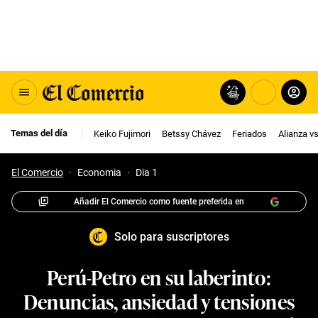
Temas del día
Keiko Fujimori
Betssy Chávez
Feriados
Alianza v
El Comercio
·
Economia
·
Dia 1
Añadir El Comercio como fuente preferida en
Solo para suscriptores
Perú-Petro en su laberinto:
Denuncias, ansiedad y tensiones