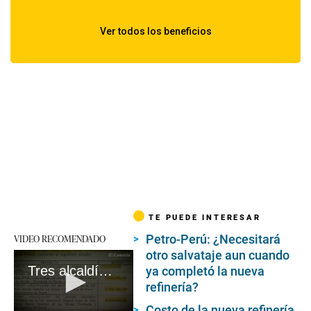
TE PUEDE INTERESAR
Petro-Perú: ¿Necesitará
VIDEO RECOMENDADO
otro salvataje aun cuando
Tres alcaldías obtuvieron S/18 mlls. tras visitas al despacho de Bermejo #VideosEC #UI
ya completó la nueva
refinería?
Costo de la nueva refinería