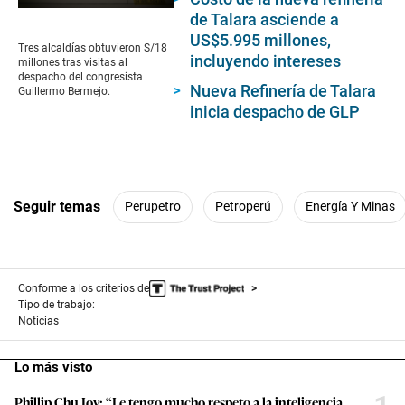
0
de Talara asciende a
seconds
US$5.995 millones,
of
Tres alcaldías obtuvieron S/18
8
incluyendo intereses
millones tras visitas al
minutes,
despacho del congresista
26
Nueva Refinería de Talara
Guillermo Bermejo.
seconds
inicia despacho de GLP
Seguir temas
Perupetro
Petroperú
Energía Y Minas
Conforme a los criterios de
Tipo de trabajo:
Noticias
Lo más visto
Phillip Chu Joy: “Le tengo mucho respeto a la inteligencia