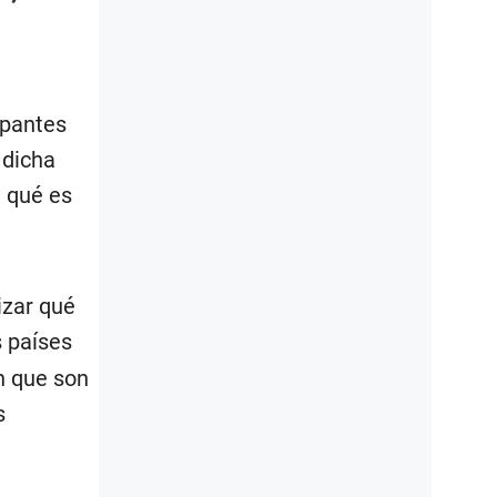
ipantes
 dicha
e qué es
izar qué
s países
n que son
s