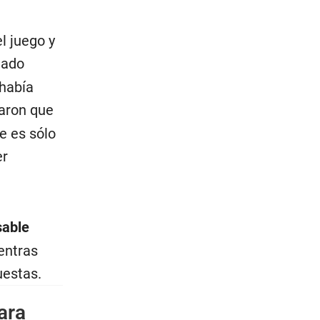
l juego y
gado
 había
jaron que
e es sólo
er
sable
entras
uestas.
ara