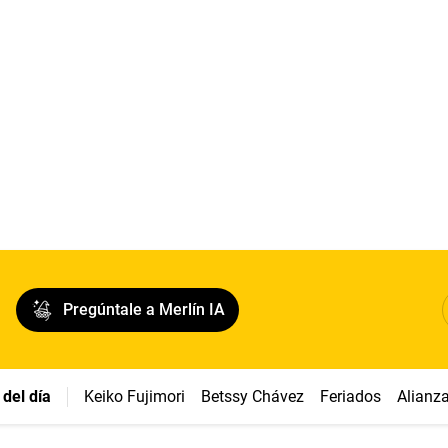
Pregúntale a Merlín IA
del día
Keiko Fujimori
Betssy Chávez
Feriados
Alianz