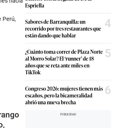
ales hacia
Espriella
e Perú,
4
Sabores de Barranquilla: un
recorrido por tres restaurantes que
están dando que hablar
5
¿Cuánto toma correr de Plaza Norte
al Morro Solar? El ‘runner’ de 18
años que se reta ante miles en
TikTok
6
Congreso 2026: mujeres tienen más
escaños, pero la bicameralidad
abrió una nueva brecha
rango
o,