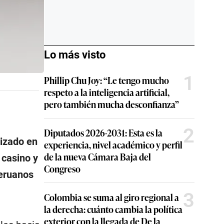
Lo más visto
1
Phillip Chu Joy: “Le tengo mucho
respeto a la inteligencia artificial,
pero también mucha desconfianza”
2
Diputados 2026-2031: Esta es la
lizado en
experiencia, nivel académico y perfil
de la nueva Cámara Baja del
 casino y
Congreso
peruanos
3
Colombia se suma al giro regional a
la derecha: cuánto cambia la política
exterior con la llegada de De la