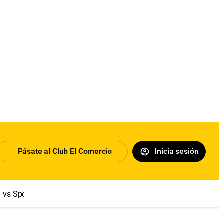
Pásate al Club El Comercio
Inicia sesión
a vs Sport Boys
Jorge Messi
Dólar
Papa León XIV
Congre