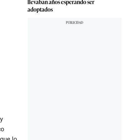
llevaban años esperando ser
adoptados
y
co
 que lo