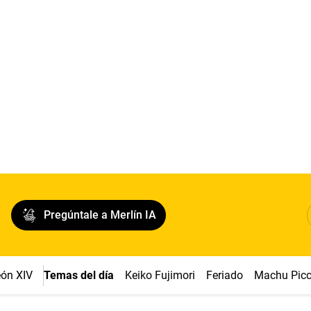
Pregúntale a Merlín IA
ón XIV
Temas del día
Keiko Fujimori
Feriado
Machu Pic