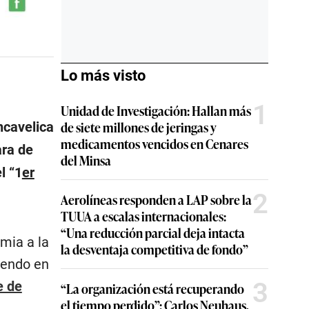
Lo más visto
1
Unidad de Investigación: Hallan más
de siete millones de jeringas y
ncavelica
medicamentos vencidos en Cenares
ara de
del Minsa
l “1
er
2
Aerolíneas responden a LAP sobre la
TUUA a escalas internacionales:
“Una reducción parcial deja intacta
mia a la
la desventaja competitiva de fondo”
iendo en
3
e de
“La organización está recuperando
el tiempo perdido”: Carlos Neuhaus,