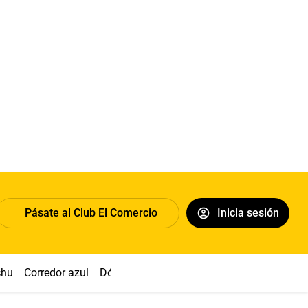
Pásate al Club El Comercio
Inicia sesión
chu
Corredor azul
Dólar
Congreso
Nasca
Acuña
Toled