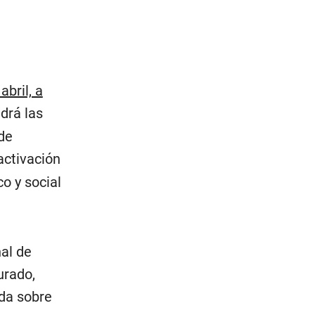
abril, a
ndrá las
 de
activación
o y social
al de
urado,
da sobre