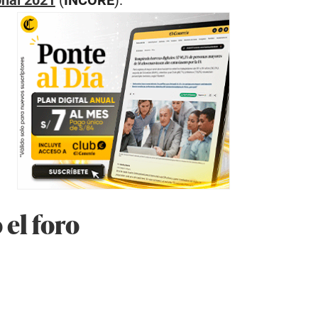
onal 2021
(
INCORE
).
 el foro