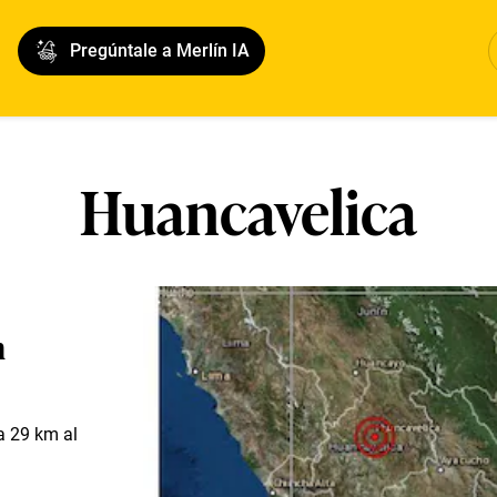
Pregúntale a Merlín IA
Huancavelica
n
 a 29 km al