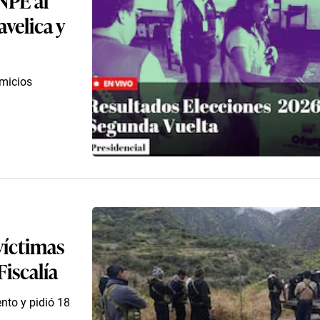
velica y
omicios
víctimas
Fiscalía
nto y pidió 18