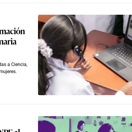
rmación
maria
das a Ciencia,
mujeres.
NPE al