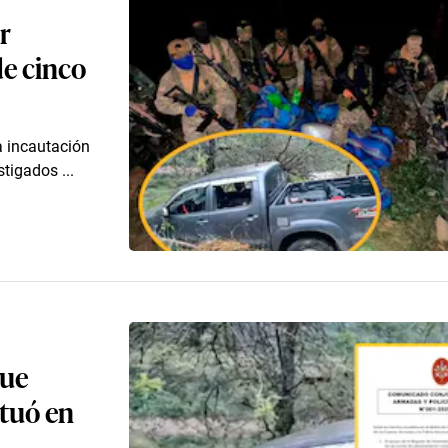
r
de cinco
la incautación
tigados ...
que
ctuó en