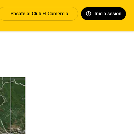
Pásate al Club El Comercio
Inicia sesión