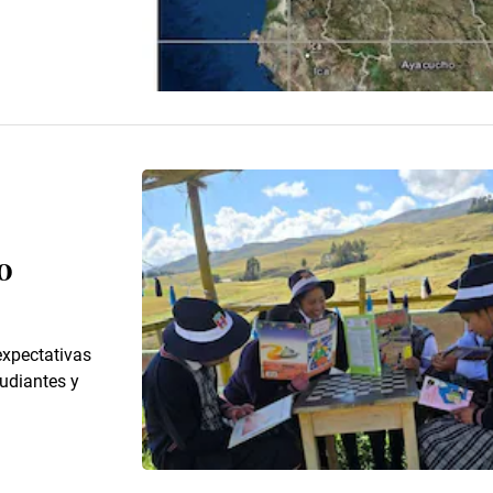
o
expectativas
tudiantes y