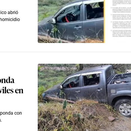
lico abrió
 homicidio
onda
viles en
esponda con
.