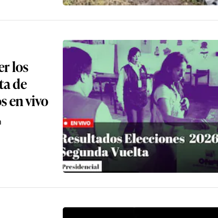
r los
ta de
s en vivo
n