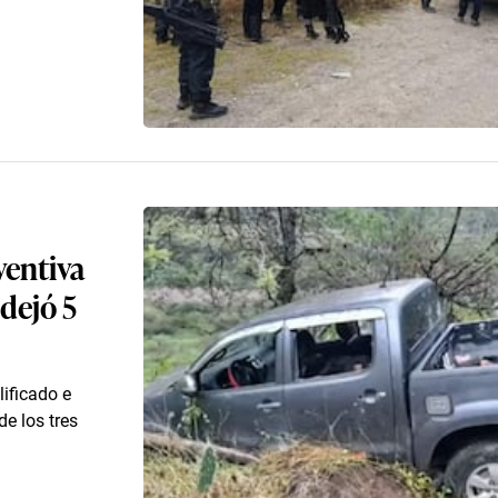
ventiva
 dejó 5
lificado e
e los tres