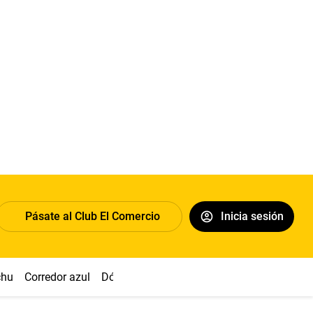
Pásate al Club El Comercio
Inicia sesión
chu
Corredor azul
Dólar
Congreso
Nasca
Acuña
Toled