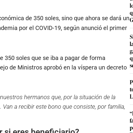
l
q
onómica de 350 soles, sino que ahora se dará un
G
ndemia por el COVID-19, según anunció el primer
S
l
g
q
e 350 soles que se iba a pagar de forma
s
sejo de Ministros aprobó en la víspera un decreto
P
t
L
uestros hermanos que, por la situación de la
an a recibir este bono que consiste, por familia,
“
f
p
r si eres beneficiario?