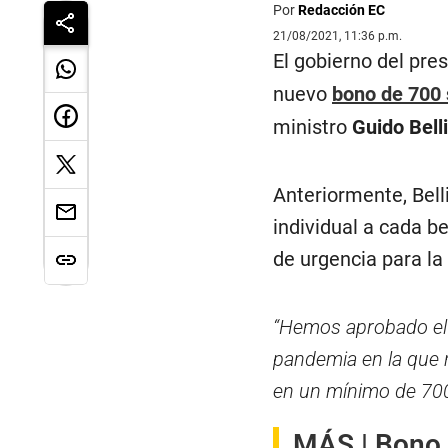
Por
Redacción EC
21/08/2021, 11:36 p.m.
El gobierno del pre
nuevo
bono de 700 
ministro
Guido Bell
Anteriormente, Bell
individual a cada b
de urgencia para la
“Hemos aprobado el 
pandemia en la que n
en un mínimo de 700
MÁS |
Bono 7