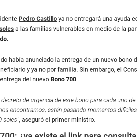
sidente
Pedro Castillo
ya no entregará una ayuda ec
soles
a las familias vulnerables en medio de la pa
ido
.
ido había anunciado la entrega de un nuevo bono d
eneficiario y ya no por familia. Sin embargo, el Con
 entrega del nuevo
Bono 700
.
decreto de urgencia de este bono para cada uno de n
os encontramos, están pasando momentos difíciles. V
 soles”
, aseguró el primer ministro.
00: ¿ya existe el link para consulta