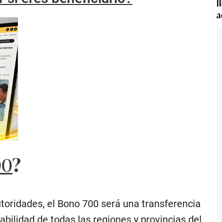
l
a
00
?
utoridades, el Bono 700 será una transferencia
abilidad de todas las regiones y provincias del