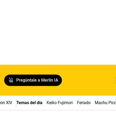
Pregúntale a Merlín IA
ón XIV
Temas del día
Keiko Fujimori
Feriado
Machu Pic