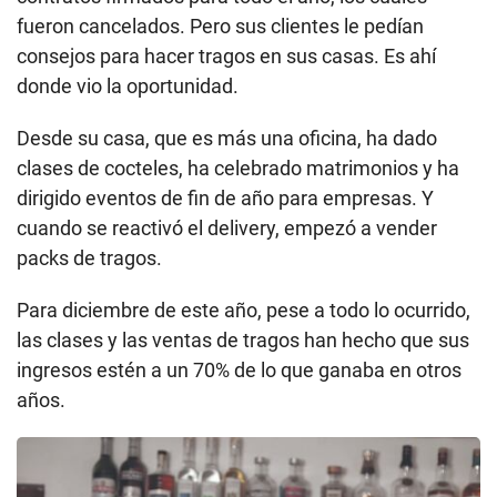
Le encantaba cocinar. Un amigo de su padre le
recomendó estudiar bar y cocina en Cenfotur. Le
gustó tanto el primer curso que no terminó de
estudiar el segundo.
La pandemia le vuelve a cambiar sus planes. La
empresa de catering de Orellana tenía varios
contratos firmados para todo el año, los cuales
fueron cancelados. Pero sus clientes le pedían
consejos para hacer tragos en sus casas. Es ahí
donde vio la oportunidad.
Desde su casa, que es más una oficina, ha dado
clases de cocteles, ha celebrado matrimonios y ha
dirigido eventos de fin de año para empresas. Y
cuando se reactivó el delivery, empezó a vender
packs de tragos.