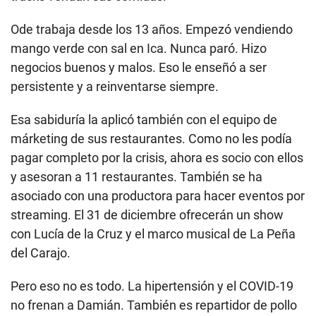
bartenders hacen lo suyo, hay otros rostros. Detrás
de La Peña del Carajo están Damián Ode y sus
socios. Tras 21 años de poner música a las calles
barranquinas, tuvieron que cerrar. Hace unos meses
volvieron, pero sin la peña. Esta vez con la pollería
Del Carajo. Hace algunas semanas acondicionaron
otro espacio de la otrora peña para que los food
trucks vendan sus comidas.
Ode trabaja desde los 13 años. Empezó vendiendo
mango verde con sal en Ica. Nunca paró. Hizo
negocios buenos y malos. Eso le enseñó a ser
persistente y a reinventarse siempre.
Esa sabiduría la aplicó también con el equipo de
márketing de sus restaurantes. Como no les podía
pagar completo por la crisis, ahora es socio con ellos