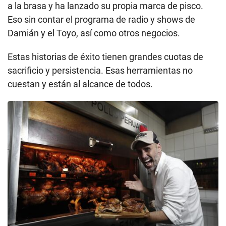
y asesoran a 11 restaurantes. También se ha
asociado con una productora para hacer eventos por
streaming. El 31 de diciembre ofrecerán un show
con Lucía de la Cruz y el marco musical de La Peña
del Carajo.
Pero eso no es todo. La hipertensión y el COVID-19
no frenan a Damián. También es repartidor de pollo
a la brasa y ha lanzado su propia marca de pisco.
Eso sin contar el programa de radio y shows de
Damián y el Toyo, así como otros negocios.
Estas historias de éxito tienen grandes cuotas de
sacrificio y persistencia. Esas herramientas no
cuestan y están al alcance de todos.