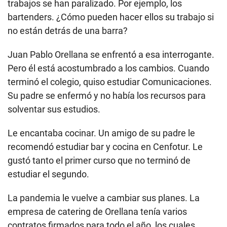
meta más cercana es viajar cuando todo se normalice”, señala Inti Delucchi,
vocalista de Inti y Vicente.
MÁS ALLÁ DE LA MÚSICA
Del mundo de la diversión, no solo viven los
cantantes. También hay otros actores que nos
ayudan a pasarla bien en una fiesta y que sus
trabajos se han paralizado. Por ejemplo, los
bartenders. ¿Cómo pueden hacer ellos su trabajo si
no están detrás de una barra?
Juan Pablo Orellana se enfrentó a esa interrogante.
Pero él está acostumbrado a los cambios. Cuando
terminó el colegio, quiso estudiar Comunicaciones.
Su padre se enfermó y no había los recursos para
solventar sus estudios.