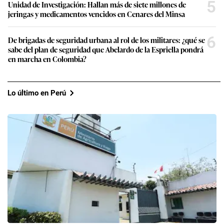
3
Aerolíneas responden a LAP sobre la TUUA a escalas
internacionales: “Una reducción parcial deja intacta la
desventaja competitiva de fondo”
4
“La organización está recuperando el tiempo perdido”: Carlos
Neuhaus, expresidente de Lima 2019, sobre los retos a un año
de Lima 2027 y en qué más está preocupado el Gobierno
5
Unidad de Investigación: Hallan más de siete millones de
jeringas y medicamentos vencidos en Cenares del Minsa
6
De brigadas de seguridad urbana al rol de los militares: ¿qué se
sabe del plan de seguridad que Abelardo de la Espriella pondrá
en marcha en Colombia?
Lo último en Perú