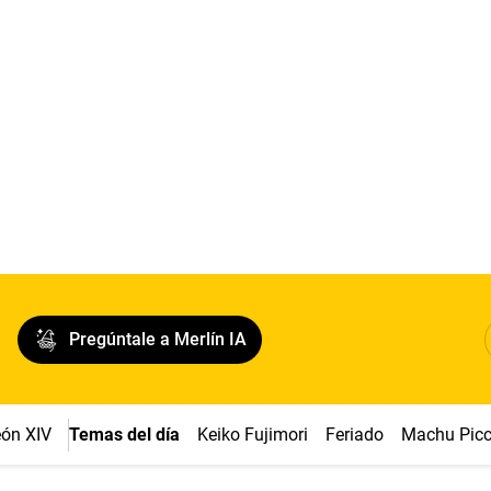
Pregúntale a Merlín IA
ón XIV
Temas del día
Keiko Fujimori
Feriado
Machu Pic