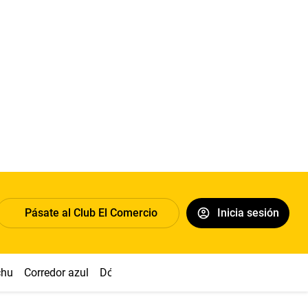
Pásate al Club El Comercio
Inicia sesión
chu
Corredor azul
Dólar
Congreso
Nasca
Acuña
Toled