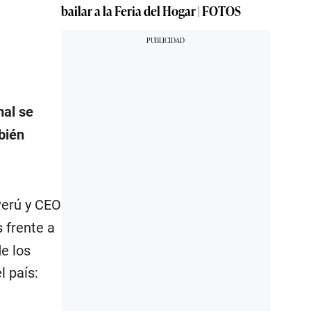
bailar a la Feria del Hogar | FOTOS
mal se
bién
Perú y CEO
 frente a
e los
l país: