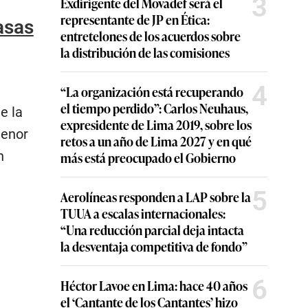
3
Exdirigente del Movadef será el
representante de JP en Ética:
tasas
entretelones de los acuerdos sobre
la distribución de las comisiones
4
“La organización está recuperando
el tiempo perdido”: Carlos Neuhaus,
e la
expresidente de Lima 2019, sobre los
menor
retos a un año de Lima 2027 y en qué
n
más está preocupado el Gobierno
5
Aerolíneas responden a LAP sobre la
TUUA a escalas internacionales:
“Una reducción parcial deja intacta
la desventaja competitiva de fondo”
6
Héctor Lavoe en Lima: hace 40 años
el ‘Cantante de los Cantantes’ hizo