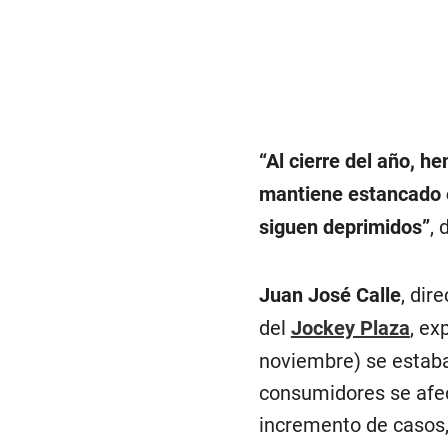
“Al cierre del año, h
mantiene estancado e
siguen deprimidos”
, 
Juan José Calle
, dir
del
Jockey Plaza
, ex
noviembre) se estaba
consumidores se afect
incremento de casos,