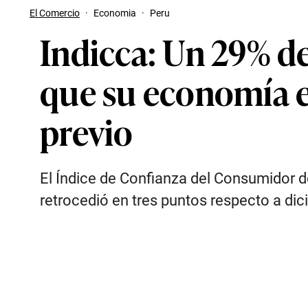
El Comercio
·
Economia
·
Peru
Indicca: Un 29% d
que su economía e
previo
El Índice de Confianza del Consumidor d
retrocedió en tres puntos respecto a dic