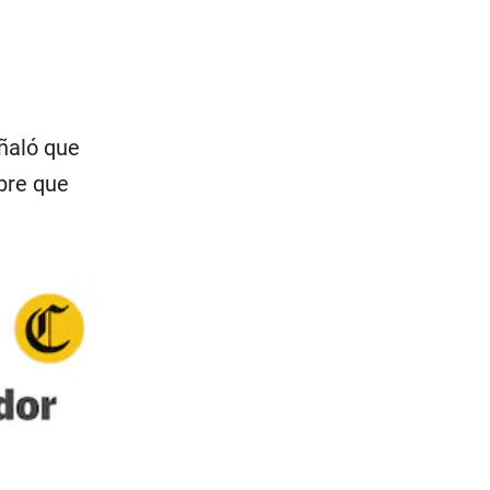
eñaló que
bre que