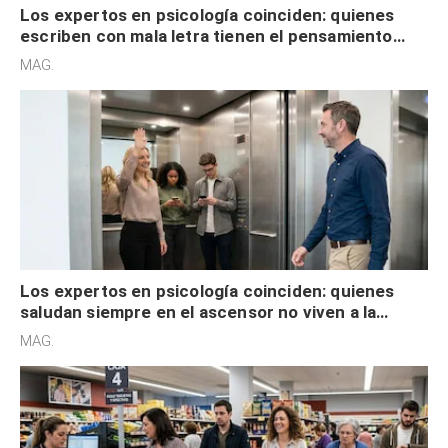
Los expertos en psicología coinciden: quienes
escriben con mala letra tienen el pensamiento
acelerado y no lo hacen por desinterés
MAG.
Los expertos en psicología coinciden: quienes
saludan siempre en el ascensor no viven a la
defensiva y tienen apertura social
MAG.