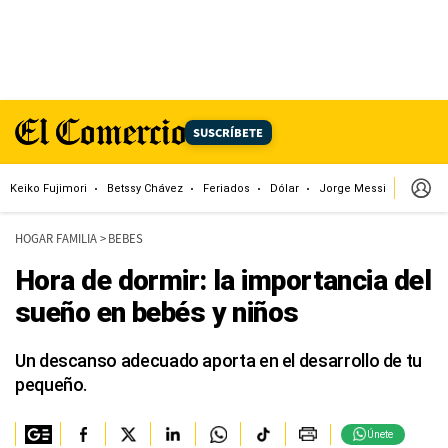
SUSCRÍBETE
Keiko Fujimori
Betssy Chávez
Feriados
Dólar
Jorge Messi
Papa L
HOGAR FAMILIA
>
BEBES
Hora de dormir: la importancia del
sueño en bebés y niños
Un descanso adecuado aporta en el desarrollo de tu
pequeño.
Únete