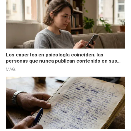
Los expertos en psicología coinciden: las
personas que nunca publican contenido en sus
redes sociales no pretenden buscar validación
MAG.
externa