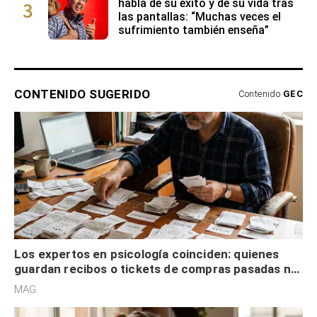
3
habla de su éxito y de su vida tras
las pantallas: “Muchas veces el
sufrimiento también enseña”
CONTENIDO SUGERIDO
Contenido
GEC
Los expertos en psicología coinciden: quienes
guardan recibos o tickets de compras pasadas no
son acumuladores, sino que tienen necesidad de
MAG.
control