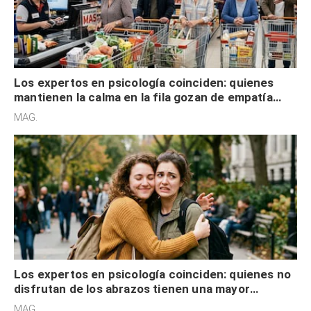
Los expertos en psicología coinciden: quienes
mantienen la calma en la fila gozan de empatía
cognitiva, gratitud y no solo tienen autocontrol
MAG.
Los expertos en psicología coinciden: quienes no
disfrutan de los abrazos tienen una mayor
sensibilidad a los estímulos físicos y no es por
MAG.