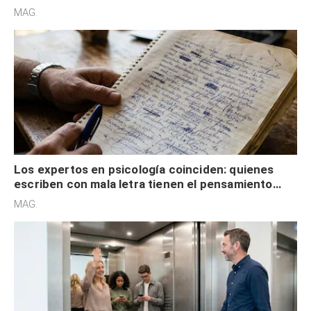
redes sociales no pretenden buscar validación
MAG.
externa
Los expertos en psicología coinciden: quienes
escriben con mala letra tienen el pensamiento
acelerado y no lo hacen por desinterés
MAG.