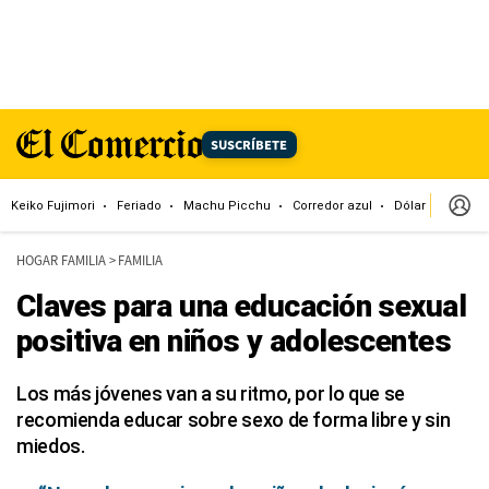
SUSCRÍBETE
Keiko Fujimori
Feriado
Machu Picchu
Corredor azul
Dólar
Congr
HOGAR FAMILIA
>
FAMILIA
Claves para una educación sexual
positiva en niños y adolescentes
Los más jóvenes van a su ritmo, por lo que se
recomienda educar sobre sexo de forma libre y sin
miedos.