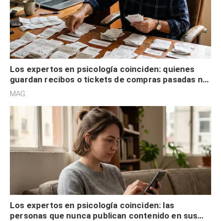
Los expertos en psicología coinciden: quienes
guardan recibos o tickets de compras pasadas no
son acumuladores, sino que tienen necesidad de
MAG.
control
Los expertos en psicología coinciden: las
personas que nunca publican contenido en sus