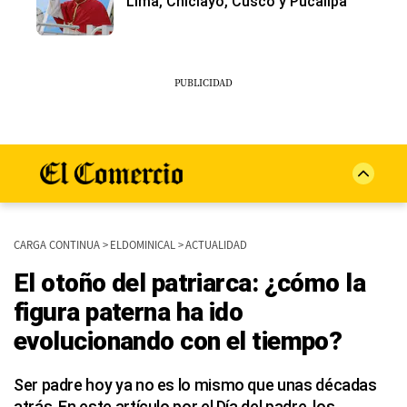
Lima, Chiclayo, Cusco y Pucallpa