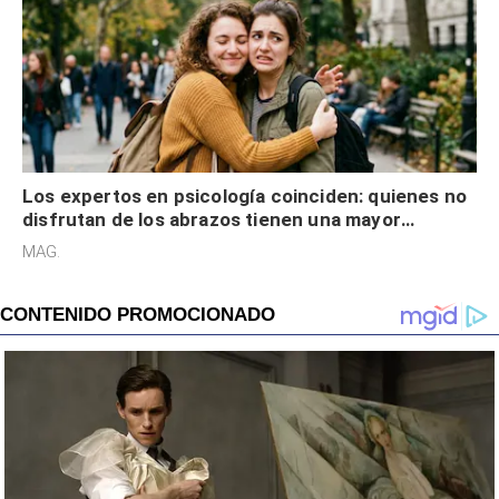
Los expertos en psicología coinciden: quienes no
disfrutan de los abrazos tienen una mayor
sensibilidad a los estímulos físicos y no es por
MAG.
desinterés