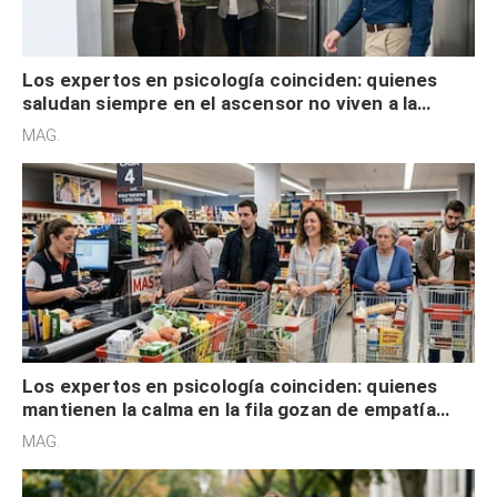
Los expertos en psicología coinciden: quienes
saludan siempre en el ascensor no viven a la
defensiva y tienen apertura social
MAG.
Los expertos en psicología coinciden: quienes
mantienen la calma en la fila gozan de empatía
cognitiva, gratitud y no solo tienen autocontrol
MAG.