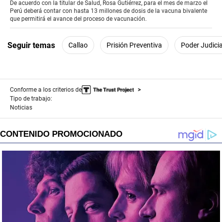
of
De acuerdo con la titular de Salud, Rosa Gutiérrez, para el mes de marzo el
1
Perú deberá contar con hasta 13 millones de dosis de la vacuna bivalente
minute,
que permitirá el avance del proceso de vacunación.
52
seconds
Seguir temas
Callao
Prisión Preventiva
Poder Judicia
Conforme a los criterios de
Tipo de trabajo:
Noticias