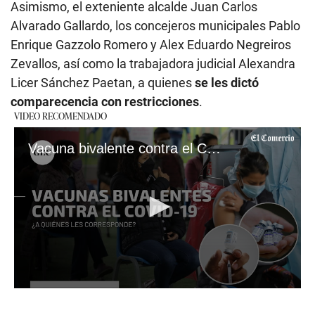
Asimismo, el exteniente alcalde Juan Carlos
Alvarado Gallardo, los concejeros municipales Pablo
Enrique Gazzolo Romero y Alex Eduardo Negreiros
Zevallos, así como la trabajadora judicial Alexandra
Licer Sánchez Paetan, a quienes
se les dictó
comparecencia con restricciones
.
VIDEO RECOMENDADO
Vacuna bivalente contra el COVID-19: ¿Qué es, a quiénes les corresponde y cuáles son los requisitos?
0
seconds