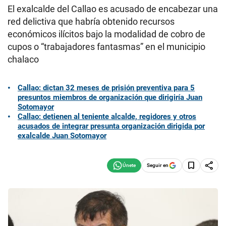
El exalcalde del Callao es acusado de encabezar una
red delictiva que habría obtenido recursos
económicos ilícitos bajo la modalidad de cobro de
cupos o “trabajadores fantasmas” en el municipio
chalaco
Callao: dictan 32 meses de prisión preventiva para 5
presuntos miembros de organización que dirigiría Juan
Sotomayor
Callao: detienen al teniente alcalde, regidores y otros
acusados de integrar presunta organización dirigida por
exalcalde Juan Sotomayor
Seguir en