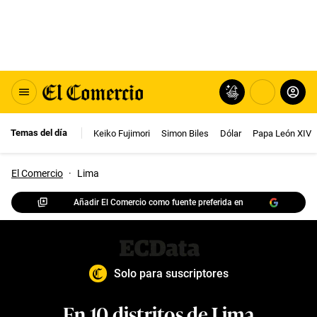
Temas del día
Keiko Fujimori
Simon Biles
Dólar
Papa León XIV
El Comercio
·
Lima
Añadir El Comercio como fuente preferida en
Solo para suscriptores
En 10 distritos de Lima