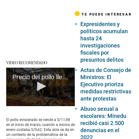
TE PUEDE INTERESAR
Expresidentes y
políticos acumulan
hasta 24
investigaciones
fiscales por
presuntos delitos
VIDEO RECOMENDADO
Actas de Consejo de
Precio del pollo llega hasta casi S/12 #VideosEC
Ministros: El
Ejecutivo prioriza
medidas restrictivas
ante protestas
Abuso sexual a
0
seconds
escolares: Minedu
of
El pollo eviscerado se vende a S/11,98
recibió casi 2.500
1
en el inicio de marzo, cuando a inicios de
minute,
denuncias en el
enero costaba S/9,62. Esta alza se da en
26
un contexto de la problemática de la
2022
seconds