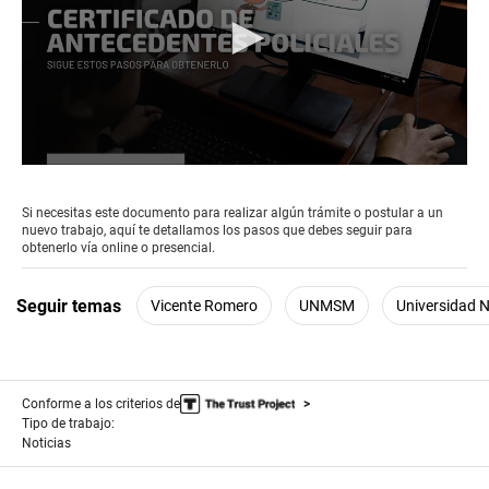
0
seconds
of
Si necesitas este documento para realizar algún trámite o postular a un
2
nuevo trabajo, aquí te detallamos los pasos que debes seguir para
minutes,
obtenerlo vía online o presencial.
24
seconds
Seguir temas
Vicente Romero
UNMSM
Universidad 
Conforme a los criterios de
Tipo de trabajo:
Noticias