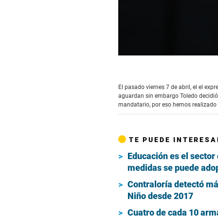
0
seconds
of
4
El pasado viernes 7 de abril, el el ex
minutes,
aguardan sin embargo Toledo decidió h
54
seconds
mandatario, por eso hemos realizado
Volume
90%
TE PUEDE INTERESA
Educación es el sector
medidas se puede ado
Contraloría detectó má
Niño desde 2017
Cuatro de cada 10 arm