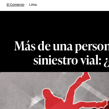
El Comercio
·
Lima
Más de una person
siniestro vial: