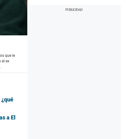
os que le
 el ex
.
: ¿qué
as a El