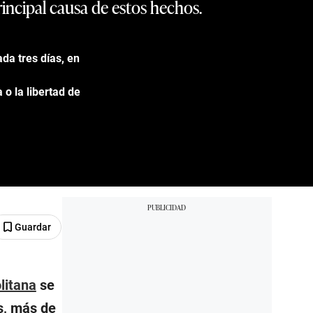
rincipal causa de estos hechos.
da tres días, en
o la libertad de
Guardar
litana
se
as, más de