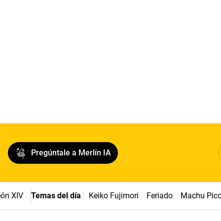
Pregúntale a Merlín IA
ón XIV
Temas del día
Keiko Fujimori
Feriado
Machu Pic