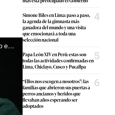
más está preocupado el Gobierno
4
Simone Biles en Lima: paso a paso,
la agenda de la gimnasta más
ganadora del mundo y una visita
que emocionará a toda una
selección nacional
Los cuatro exabruptos del expresidente Alejandro Toledo en contacto con la prensa
5
Papa León XIV en Perú: estas son
todas las actividades confirmadas en
Lima, Chiclayo, Cusco y Pucallpa
6
“Ellos nos escogen a nosotros”: las
familias que abrieron sus puertas a
perros ancianos y heridos que
llevaban años esperando ser
adoptados