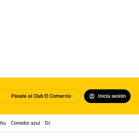
Pásate al Club El Comercio
Inicia sesión
chu
Corredor azul
Dólar
Congreso
Nasca
Acuña
Toled