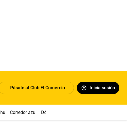
Pásate al Club El Comercio
Inicia sesión
chu
Corredor azul
Dólar
Congreso
Nasca
Acuña
Toled