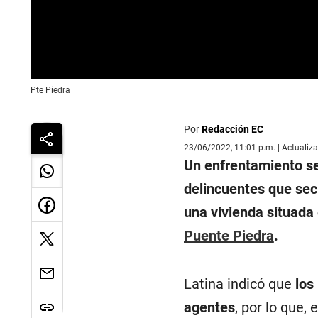
0
Pte Piedra
seconds
of
0
seconds
Volume
Por
Redacción EC
90%
23/06/2022, 11:01 p.m. | Actualiz
Un enfrentamiento se
delincuentes que secu
una vivienda situada 
Puente Piedra
.
Latina indicó que
los
agentes
, por lo que,