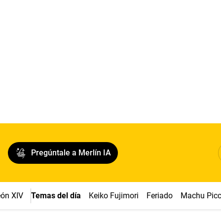
Pregúntale a Merlín IA
ón XIV
Temas del día
Keiko Fujimori
Feriado
Machu Pic