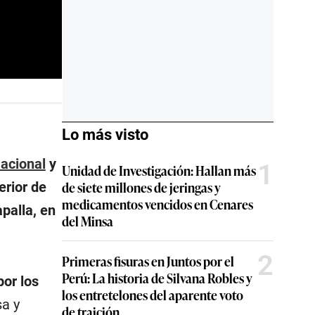
Lo más visto
Nacional
y
1
Unidad de Investigación: Hallan más
de siete millones de jeringas y
erior de
medicamentos vencidos en Cenares
palla, en
del Minsa
2
Primeras fisuras en Juntos por el
Perú: La historia de Silvana Robles y
or los
los entretelones del aparente voto
sa y
de traición