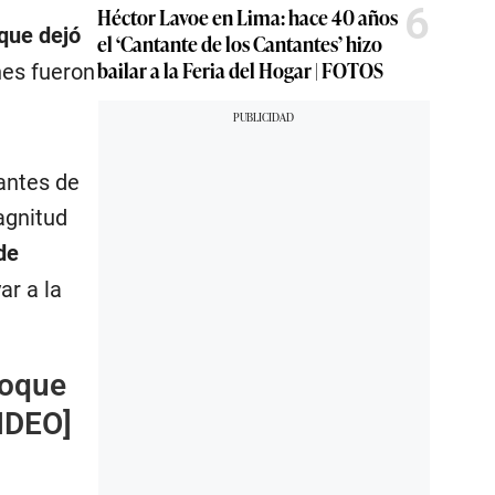
6
Héctor Lavoe en Lima: hace 40 años
 que dejó
el ‘Cantante de los Cantantes’ hizo
bailar a la Feria del Hogar | FOTOS
nes fueron
antes de
agnitud
de
ar a la
hoque
IDEO]