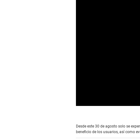
0
seconds
of
0
Desde este 30 de agosto solo se expend
seconds
Volume
beneficio de los usuarios, así como ev
90%