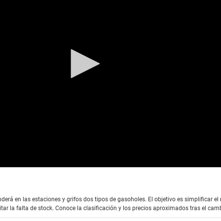
erá en las estaciones y grifos dos tipos de gasoholes. El objetivo es simplificar e
itar la falta de stock. Conoce la clasificación y los precios aproximados tras el cam