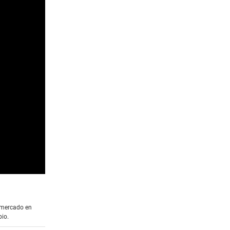
l mercado en
bio.