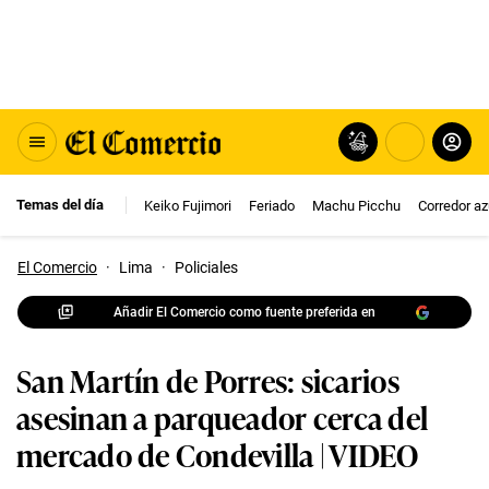
Temas del día
Keiko Fujimori
Feriado
Machu Picchu
Corredor az
El Comercio
·
Lima
·
Policiales
Añadir El Comercio como fuente preferida en
San Martín de Porres: sicarios
asesinan a parqueador cerca del
mercado de Condevilla | VIDEO