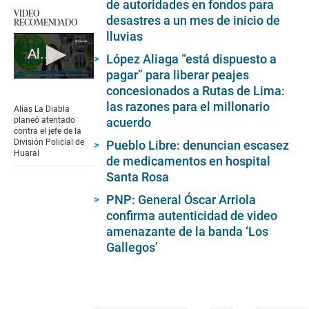
de autoridades en fondos para
VIDEO
desastres a un mes de inicio de
RECOMENDADO
lluvias
Alias La Diabla planeó atentado contra el jefe de la División Policial de Huaral
López Aliaga “está dispuesto a
pagar” para liberar peajes
0
concesionados a Rutas de Lima:
seconds
of
las razones para el millonario
Alias La Diabla
5
planeó atentado
acuerdo
minutes,
contra el jefe de la
45
División Policial de
Pueblo Libre: denuncian escasez
seconds
Huaral
de medicamentos en hospital
Santa Rosa
PNP: General Óscar Arriola
confirma autenticidad de video
amenazante de la banda ‘Los
Gallegos’