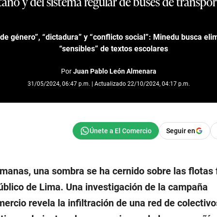
ano y del sistema regular de buses de transpor
 de género”, “dictadura” y “conflicto social”: Minedu busca eli
“sensibles” de textos escolares
Por
Juan Pablo León Almenara
31/05/2024, 06:47 p.m. | Actualizado 22/10/2024, 04:17 p.m.
Seguir en
emanas, una sombra se ha cernido sobre las flotas
úblico de Lima. Una investigación de la campaña
rcio revela la infiltración de una red de colectivo