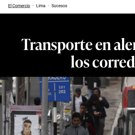
El Comercio
·
Lima
·
Sucesos
Transporte en aler
los corre