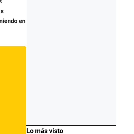
s
as
oniendo en
Lo más visto