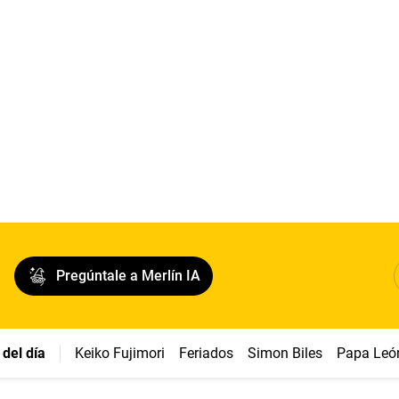
Pregúntale a Merlín IA
del día
Keiko Fujimori
Feriados
Simon Biles
Papa Leó