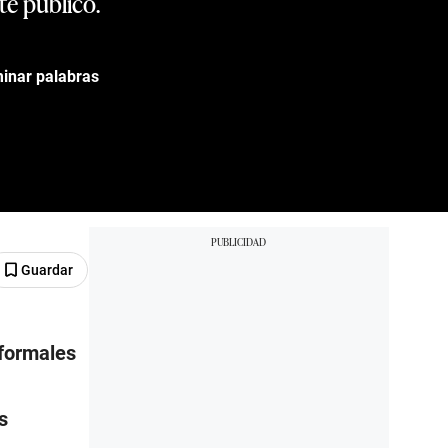
te público.
minar palabras
Guardar
 formales
s