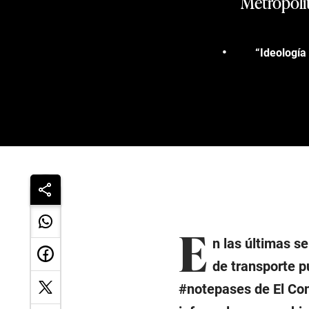
Metropolit
“Ideología
E
n las últimas s
de transporte p
#notepases de El Come