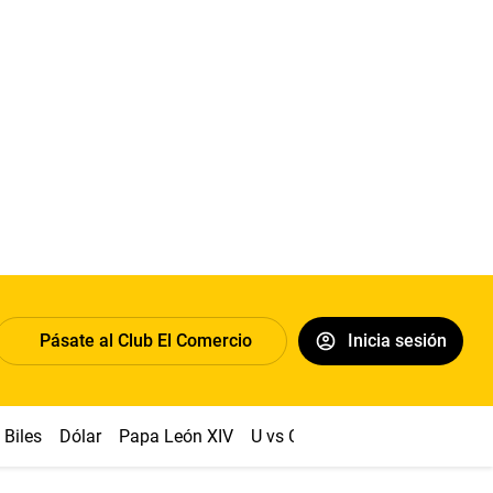
Pásate al Club El Comercio
Inicia sesión
Biles
Dólar
Papa León XIV
U vs Cristal
Congreso
Mach