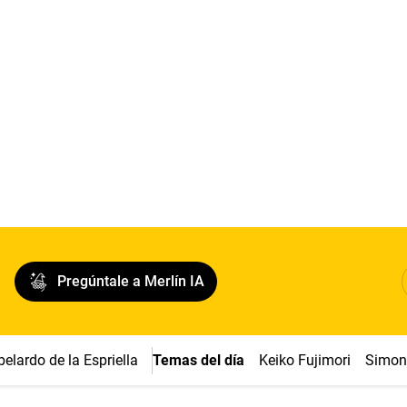
Pregúntale a Merlín IA
belardo de la Espriella
Temas del día
Keiko Fujimori
Simon 