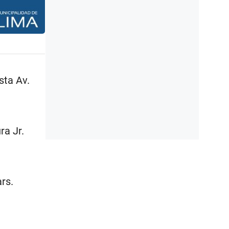
sta Av.
ra Jr.
rs.