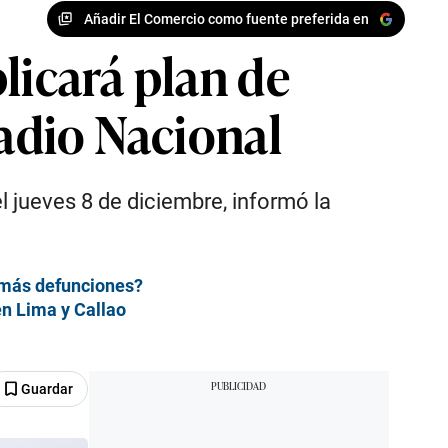
Añadir El Comercio como fuente preferida en
licará plan de
tadio Nacional
el jueves 8 de diciembre, informó la
n más defunciones?
en Lima y Callao
Guardar