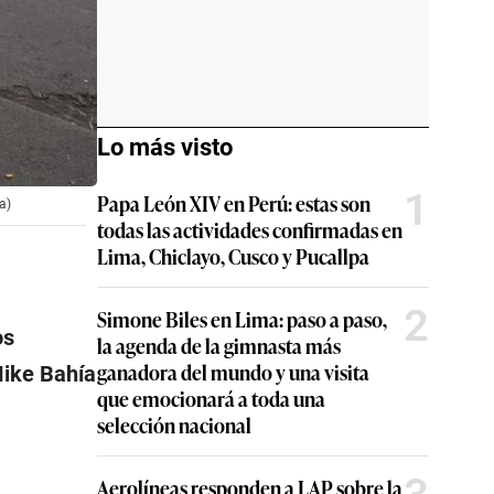
Lo más visto
1
Papa León XIV en Perú: estas son
a)
todas las actividades confirmadas en
Lima, Chiclayo, Cusco y Pucallpa
2
Simone Biles en Lima: paso a paso,
os
la agenda de la gimnasta más
ganadora del mundo y una visita
Mike Bahía
que emocionará a toda una
selección nacional
Aerolíneas responden a LAP sobre la