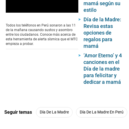
mamá según su
estilo
0
Día de la Madre:
seconds
of
Revisa estas
Todos los teléfonos en Perú sonaron a las 11
0
de la mañana causando sustos y asombro
opciones de
seconds
entre los ciudadanos. Conoce más acerca de
regalos para
esta herramienta de alerta sísmica que el MTC
empieza a probar.
mamá
‘Amor Eterno’ y 4
canciones en el
Día de la madre
para felicitar y
dedicar a mamá
Seguir temas
Día De La Madre
Día De La Madre En Perú