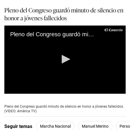
Pleno del Congreso guardó minuto de silencio en
honor a jóvenes fallecidos
Pleno del Congreso guardó minuto de silencio en honor a jóvenes fallecidos. (VIDEO: América TV)
0
s
e
Pleno del Congreso guardó minuto de silencio en honor a jóvenes fallecidos.
c
(VIDEO: América TV)
o
n
d
Seguir temas
Marcha Nacional
Manuel Merino
Perso
s