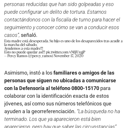
personas reducidas que han sido golpeadas y eso
puede configurar un delito de tortura. Estamos
contactándonos con la fiscalía de turno para hacer el
seguimiento y conocer cómo se van a conducir esos
casos”,
señaló.
Esta madre está desesperada. Su hijo es uno de los desaparecidos tras acudir a
la marcha del sábado.
Ayudemos a esta madre!!!
Esto no puede quedar así!!!
pic.twitter.com/vNfjJUygjP
— Percy Ramos (@percy_ramos)
November 17, 2020
Asimismo, instó a los
familiares o amigos de las
personas que siguen no ubicadas a comunicarse
con la Defensoría al teléfono 0800-15170
para
colaborar con la identificación exacta de estos
jóvenes, así como sus números telefónicos que
ayuden a la georreferenciación.
“La búsqueda no ha
terminado. Los que ya aparecieron está bien
aparecieron, pero hay que saber las circunstancias”
,