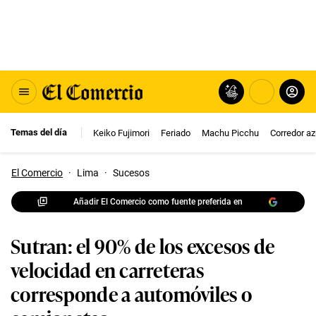
Temas del día
Keiko Fujimori
Feriado
Machu Picchu
Corredor az
El Comercio
·
Lima
·
Sucesos
Añadir El Comercio como fuente preferida en
Sutran: el 90% de los excesos de
velocidad en carreteras
corresponde a automóviles o