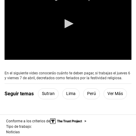
0
s
e
En el siguiente video conocerás cuánto te deben pagar, si trabajas el jueves 6
c
y viernes 7 de abril, decretados como feriados por la festividad religiosa.
o
n
d
Seguir temas
Sutran
Lima
Perú
Ver Más
s
o
f
0
s
e
Conforme a los criterios de
c
Tipo de trabajo:
o
Noticias
n