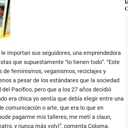
l
C
o le importan sus seguidores, una emprendedora
istas que supuestamente “lo tienen todo”. “Este
s de feminismos, veganismos, reciclajes y
os a pesar de los estándares que la sociedad
del Pacífico, pero que a los 27 años decidió
do era chica yo sentía que debía elegir entre una
de comunicación o arte, que era lo que en
y pude pagarme mis talleres, me metí a claun,
teatro, y nunca más volví”, comenta Coloma.