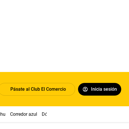
Pásate al Club El Comercio
Inicia sesión
chu
Corredor azul
Dólar
Congreso
Nasca
Acuña
Toled