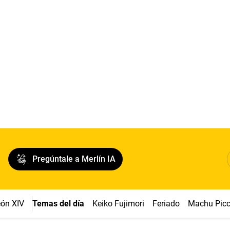
Pregúntale a Merlín IA
ón XIV
Temas del día
Keiko Fujimori
Feriado
Machu Pic