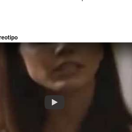
reotipo
Play