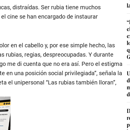
l
tucas, distraídas. Ser rubia tiene muchos
y el cine se han encargado de instaurar
“
e
e
l
lor en el cabello y, por ese simple hecho, las
q
as rubias, regias, despreocupadas. Y durante
G
go me di cuenta que no era así. Pero el estigma
U
 en una posición social privilegiada”, señala la
d
eta el unipersonal “Las rubias también lloran”,
m
d
D
r
p