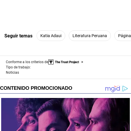
Seguir temas
Katia Adaui
Literatura Peruana
Página
Conforme a los criterios de
Tipo de trabajo:
Noticias