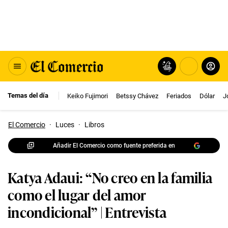
Temas del día
Keiko Fujimori
Betssy Chávez
Feriados
Dólar
J
El Comercio
·
Luces
·
Libros
Añadir El Comercio como fuente preferida en
Katya Adaui: “No creo en la familia
como el lugar del amor
incondicional” | Entrevista