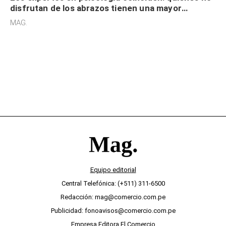
disfrutan de los abrazos tienen una mayor
sensibilidad a los estímulos físicos y no es por
MAG.
desinterés
Equipo editorial
Central Telefónica: (+511) 311-6500
Redacción: mag@comercio.com.pe
Publicidad: fonoavisos@comercio.com.pe
Empresa Editora El Comercio