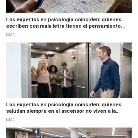
Los expertos en psicología coinciden: quienes
escriben con mala letra tienen el pensamiento
acelerado y no lo hacen por desinterés
MAG.
Los expertos en psicología coinciden: quienes
saludan siempre en el ascensor no viven a la
defensiva y tienen apertura social
MAG.