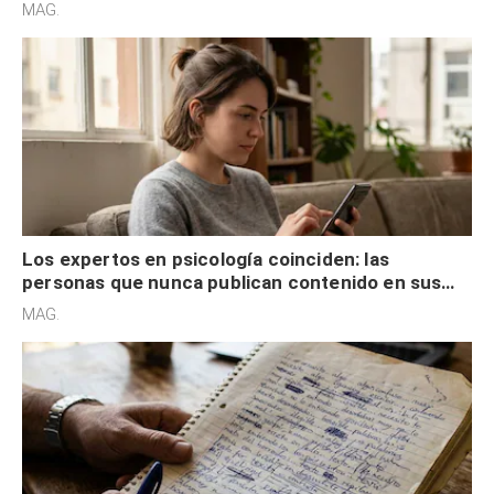
son acumuladores, sino que tienen necesidad de
MAG.
control
Los expertos en psicología coinciden: las
personas que nunca publican contenido en sus
redes sociales no pretenden buscar validación
MAG.
externa