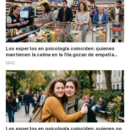
Los expertos en psicología coinciden: quienes
mantienen la calma en la fila gozan de empatía
cognitiva, gratitud y no solo tienen autocontrol
MAG.
Los expertos en psicología coinciden: quienes no