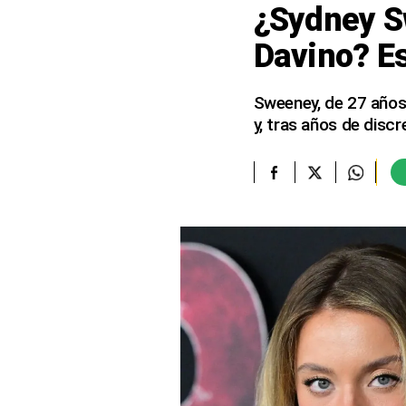
¿Sydney S
elcomercio.pe
Davino? E
Términos
Y
Condiciones
Sweeney, de 27 años,
De
y, tras años de disc
Uso
Oficinas
Concesionarias
Principios
Rectores
Buenas
Prácticas
Políticas
De
Privacidad
Política
Integrada
De
Gestión