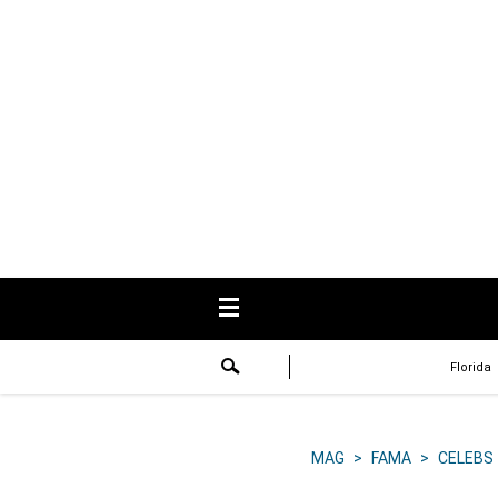
USA
Respuestas
Fama
Historias
Data
Videos
Recetas
Florida
Virales
Lo último
MAG
>
FAMA
>
CELEBS
Volver a El Comercio