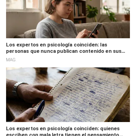
Los expertos en psicología coinciden: las
personas que nunca publican contenido en sus
redes sociales no pretenden buscar validación
MAG.
externa
Los expertos en psicología coinciden: quienes
escriben con mala letra tienen el pensamiento