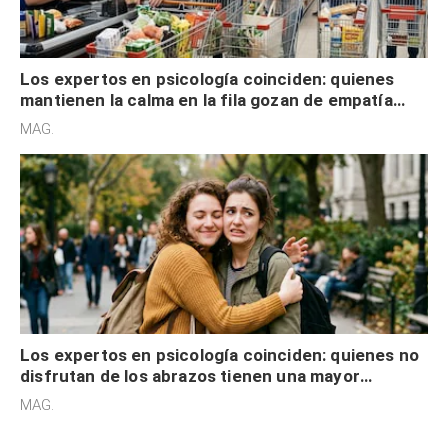
Los expertos en psicología coinciden: quienes
mantienen la calma en la fila gozan de empatía
cognitiva, gratitud y no solo tienen autocontrol
MAG.
Los expertos en psicología coinciden: quienes no
disfrutan de los abrazos tienen una mayor
sensibilidad a los estímulos físicos y no es por
MAG.
desinterés