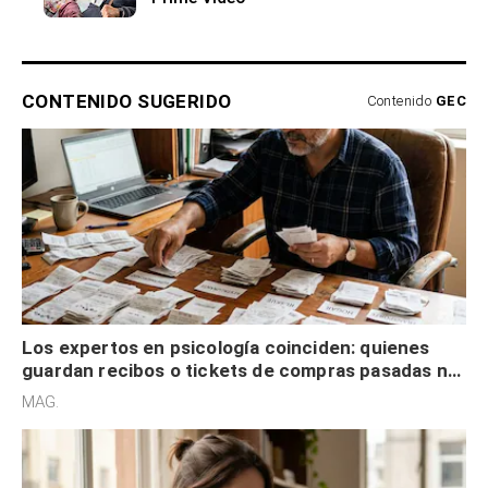
CONTENIDO SUGERIDO
Contenido
GEC
Los expertos en psicología coinciden: quienes
guardan recibos o tickets de compras pasadas no
son acumuladores, sino que tienen necesidad de
MAG.
control