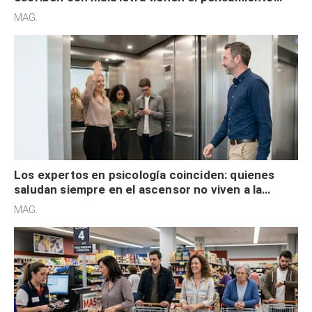
acelerado y no lo hacen por desinterés
MAG.
Los expertos en psicología coinciden: quienes
saludan siempre en el ascensor no viven a la
defensiva y tienen apertura social
MAG.