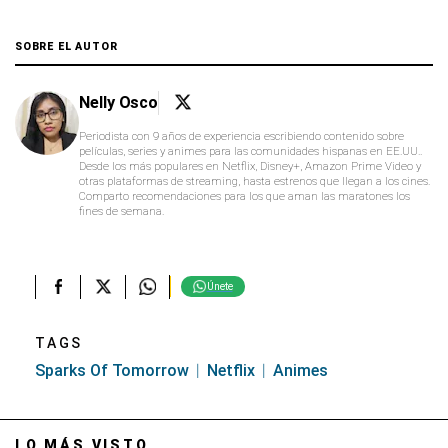
SOBRE EL AUTOR
Nelly Osco
Periodista con 9 años de experiencia escribiendo contenido sobre
películas, series y animes para las comunidades hispanas en EE.UU..
Desde los más populares en Netflix, Disney+, Amazon Prime Video y
otras plataformas de streaming, hasta estrenos que llegan a los cines.
Comparto recomendaciones para los que aman las maratones los
fines de semana.
Únete
TAGS
Sparks Of Tomorrow
Netflix
Animes
LO MÁS VISTO