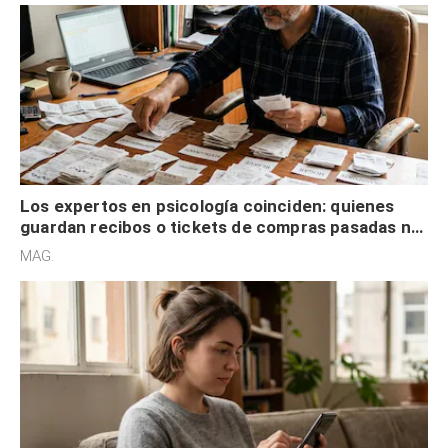
Los expertos en psicología coinciden: quienes
guardan recibos o tickets de compras pasadas no
son acumuladores, sino que tienen necesidad de
MAG.
control