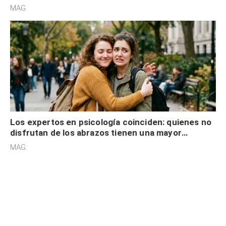
cognitiva, gratitud y no solo tienen autocontrol
MAG.
Los expertos en psicología coinciden: quienes no
disfrutan de los abrazos tienen una mayor
sensibilidad a los estímulos físicos y no es por
MAG.
desinterés