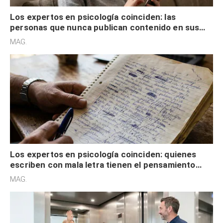
Los expertos en psicología coinciden: las
personas que nunca publican contenido en sus
redes sociales no pretenden buscar validación
MAG.
externa
Los expertos en psicología coinciden: quienes
escriben con mala letra tienen el pensamiento
acelerado y no lo hacen por desinterés
MAG.