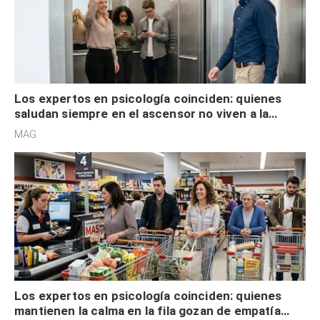
Los expertos en psicología coinciden: quienes
saludan siempre en el ascensor no viven a la
defensiva y tienen apertura social
MAG.
Los expertos en psicología coinciden: quienes
mantienen la calma en la fila gozan de empatía