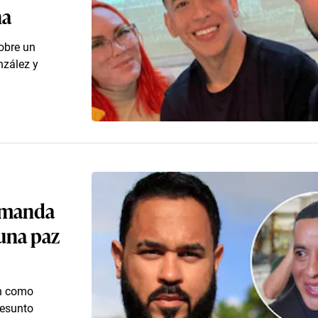
na
obre un
nzález y
demanda
una paz
an como
resunto