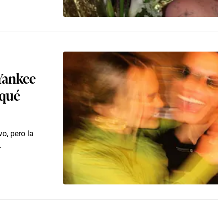
 Yankee
 qué
o, pero la
.