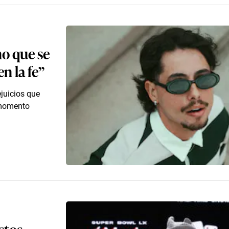
no que se
n la fe”
ejuicios que
l momento
stos