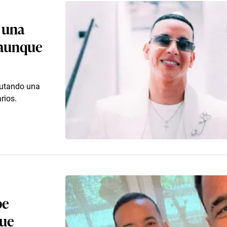
 una
 aunque
rutando una
rios.
be
que