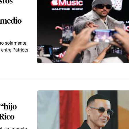
 medio
 no solamente
entre Patriots
“hijo
 Rico
al, su impacto