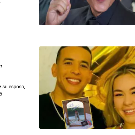
.
,
y su esposo,
5