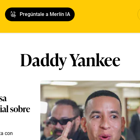
Pregúntale a Merlín IA
Daddy Yankee
sa
ial sobre
ta con