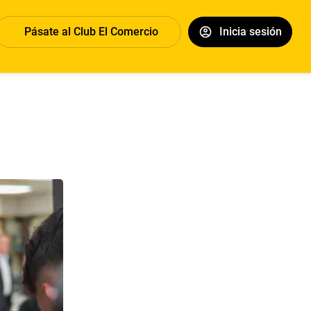
Pásate al Club El Comercio
Inicia sesión