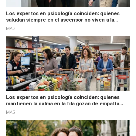
Los expertos en psicología coinciden: quienes
saludan siempre en el ascensor no viven a la
defensiva y tienen apertura social
MAG.
Los expertos en psicología coinciden: quienes
mantienen la calma en la fila gozan de empatía
cognitiva, gratitud y no solo tienen autocontrol
MAG.