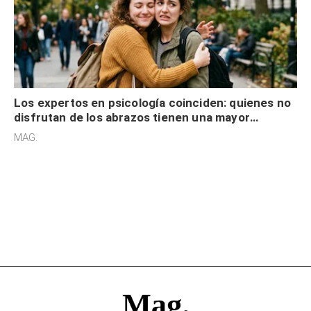
Los expertos en psicología coinciden: quienes no
disfrutan de los abrazos tienen una mayor
sensibilidad a los estímulos físicos y no es por
MAG.
desinterés