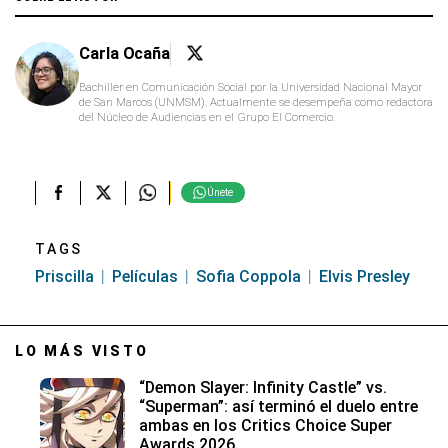
Carla Ocaña
Bachiller en Comunicación Social por la Universidad Nacional Mayor
de San Marcos (UNMSM). Actualmente se desempeña como redactora
del Núcleo de Audiencias en el Grupo El Comercio.
Únete
TAGS
Priscilla
Películas
Sofia Coppola
Elvis Presley
LO MÁS VISTO
“Demon Slayer: Infinity Castle” vs.
“Superman”: así terminó el duelo entre
ambas en los Critics Choice Super
Awards 2026