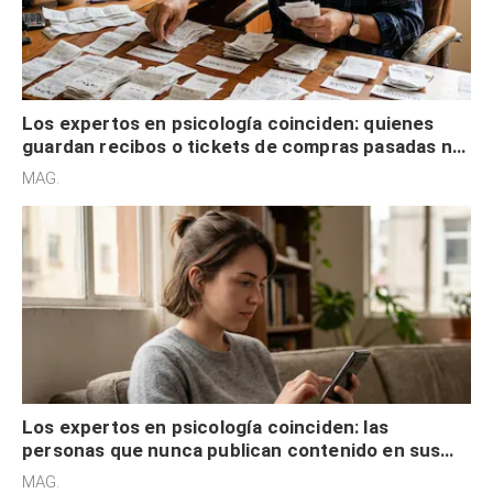
Los expertos en psicología coinciden: quienes
guardan recibos o tickets de compras pasadas no
son acumuladores, sino que tienen necesidad de
MAG.
control
Los expertos en psicología coinciden: las
personas que nunca publican contenido en sus
redes sociales no pretenden buscar validación
MAG.