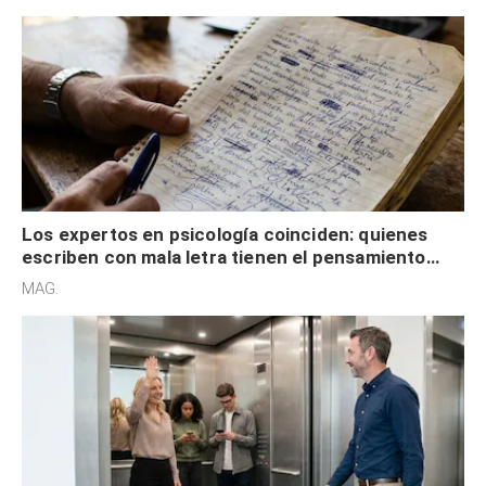
externa
Los expertos en psicología coinciden: quienes
escriben con mala letra tienen el pensamiento
acelerado y no lo hacen por desinterés
MAG.