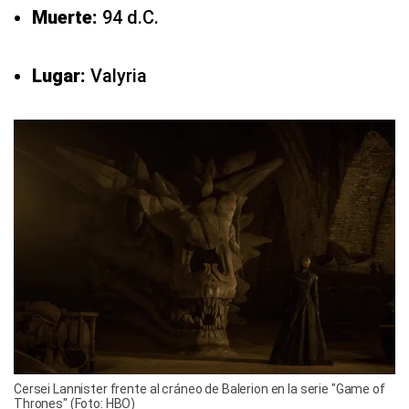
Muerte:
94 d.C.
Lugar:
Valyria
Cersei Lannister frente al cráneo de Balerion en la serie "Game of
Thrones" (Foto: HBO)