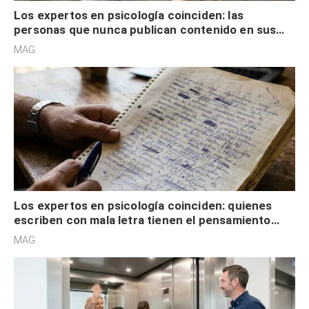
Los expertos en psicología coinciden: las
personas que nunca publican contenido en sus
redes sociales no pretenden buscar validación
MAG.
externa
Los expertos en psicología coinciden: quienes
escriben con mala letra tienen el pensamiento
acelerado y no lo hacen por desinterés
MAG.