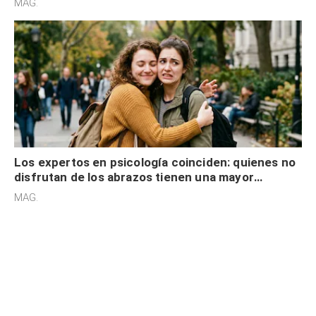
MAG.
Los expertos en psicología coinciden: quienes no
disfrutan de los abrazos tienen una mayor
sensibilidad a los estímulos físicos y no es por
MAG.
desinterés