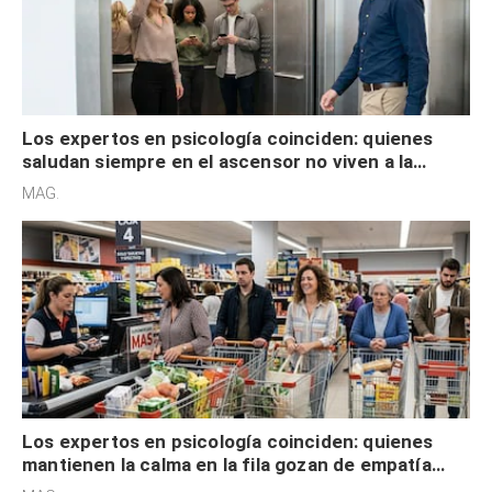
Los expertos en psicología coinciden: quienes
saludan siempre en el ascensor no viven a la
defensiva y tienen apertura social
MAG.
Los expertos en psicología coinciden: quienes
mantienen la calma en la fila gozan de empatía
cognitiva, gratitud y no solo tienen autocontrol