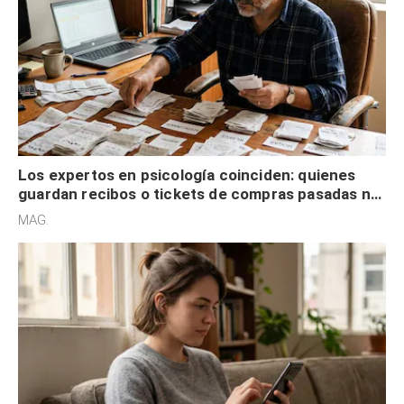
Los expertos en psicología coinciden: quienes
guardan recibos o tickets de compras pasadas no
son acumuladores, sino que tienen necesidad de
MAG.
control