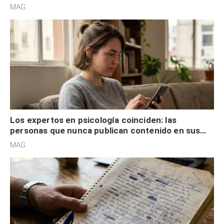
son acumuladores, sino que tienen necesidad de
MAG.
control
Los expertos en psicología coinciden: las
personas que nunca publican contenido en sus
redes sociales no pretenden buscar validación
MAG.
externa