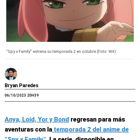
“Spy x Family” estrena su temporada 2 en octubre (Foto: Wit)
Bryan Paredes
06/10/2023 20H39
Anya, Loid, Yor y Bond
regresan para más
aventuras con la
temporada 2 del anime de
“Spy x Family”
. La serie, disponible en