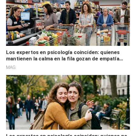
Los expertos en psicología coinciden: quienes
mantienen la calma en la fila gozan de empatía
cognitiva, gratitud y no solo tienen autocontrol
MAG.
Los expertos en psicología coinciden: quienes no