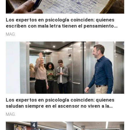
Los expertos en psicología coinciden: quienes
escriben con mala letra tienen el pensamiento
acelerado y no lo hacen por desinterés
MAG.
Los expertos en psicología coinciden: quienes
saludan siempre en el ascensor no viven a la
defensiva y tienen apertura social
MAG.