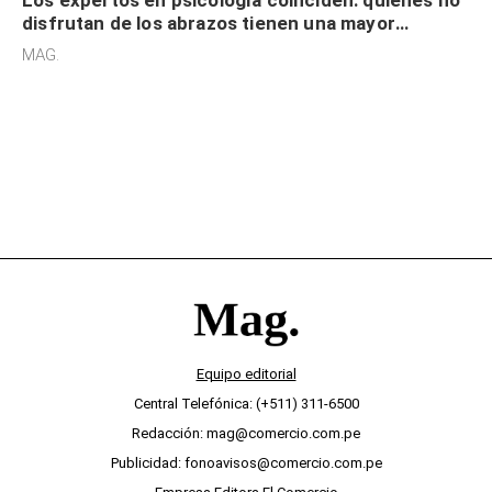
disfrutan de los abrazos tienen una mayor
sensibilidad a los estímulos físicos y no es por
MAG.
desinterés
Equipo editorial
Central Telefónica: (+511) 311-6500
Redacción: mag@comercio.com.pe
Publicidad: fonoavisos@comercio.com.pe