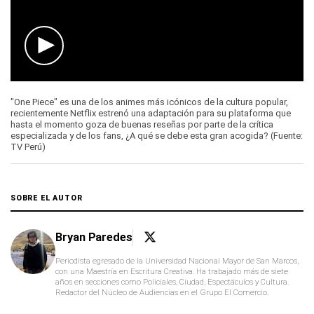
0
seconds
"One Piece" es una de los animes más icónicos de la cultura popular,
of
recientemente Netflix estrenó una adaptación para su plataforma que
0
hasta el momento goza de buenas reseñas por parte de la crítica
seconds
especializada y de los fans, ¿A qué se debe esta gran acogida? (Fuente:
TV Perú)
SOBRE EL AUTOR
Bryan Paredes
Periodista egresado de la Universidad Nacional Mayor de San Marcos,
con una Maestría en Escritura Creativa. Ha trabajado más de siete
años en secciones como Policiales, Ciudad, Espectáculos y Cultura.
Redactor del Núcleo de Audiencias en el Grupo El Comercio.