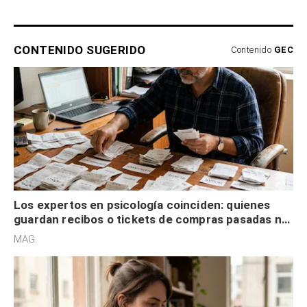
CONTENIDO SUGERIDO
Contenido
GEC
Los expertos en psicología coinciden: quienes
guardan recibos o tickets de compras pasadas no
son acumuladores, sino que tienen necesidad de
MAG.
control