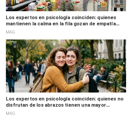
Los expertos en psicología coinciden: quienes
mantienen la calma en la fila gozan de empatía
cognitiva, gratitud y no solo tienen autocontrol
MAG.
Los expertos en psicología coinciden: quienes no
disfrutan de los abrazos tienen una mayor
sensibilidad a los estímulos físicos y no es por
MAG.
desinterés