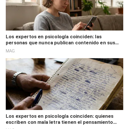
Los expertos en psicología coinciden: las
personas que nunca publican contenido en sus
redes sociales no pretenden buscar validación
MAG.
externa
Los expertos en psicología coinciden: quienes
escriben con mala letra tienen el pensamiento
acelerado y no lo hacen por desinterés