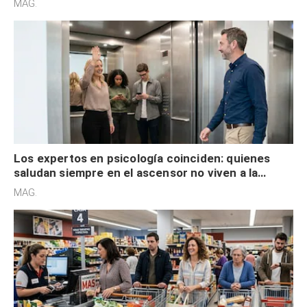
MAG.
Los expertos en psicología coinciden: quienes
saludan siempre en el ascensor no viven a la
defensiva y tienen apertura social
MAG.