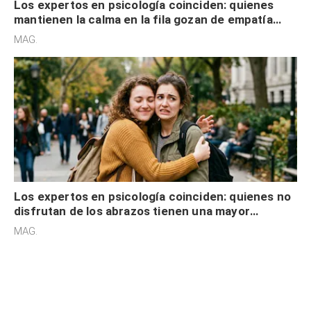
Los expertos en psicología coinciden: quienes
mantienen la calma en la fila gozan de empatía
cognitiva, gratitud y no solo tienen autocontrol
MAG.
Los expertos en psicología coinciden: quienes no
disfrutan de los abrazos tienen una mayor
sensibilidad a los estímulos físicos y no es por
MAG.
desinterés