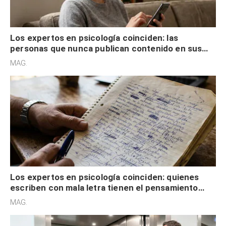
Los expertos en psicología coinciden: las
personas que nunca publican contenido en sus
redes sociales no pretenden buscar validación
MAG.
externa
Los expertos en psicología coinciden: quienes
escriben con mala letra tienen el pensamiento
acelerado y no lo hacen por desinterés
MAG.