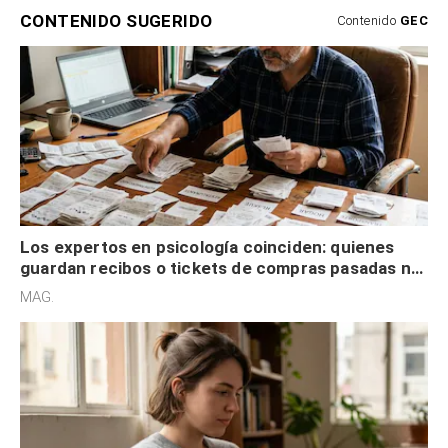
CONTENIDO SUGERIDO
Contenido
GEC
Los expertos en psicología coinciden: quienes
guardan recibos o tickets de compras pasadas no
son acumuladores, sino que tienen necesidad de
MAG.
control