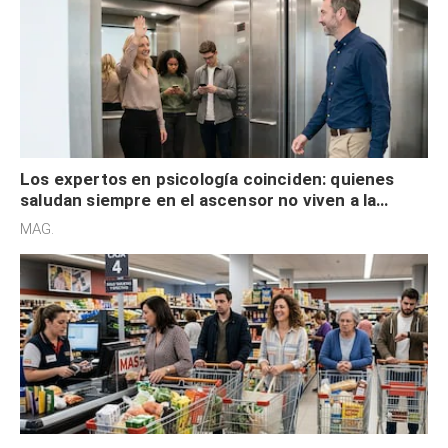
Los expertos en psicología coinciden: quienes
saludan siempre en el ascensor no viven a la
defensiva y tienen apertura social
MAG.