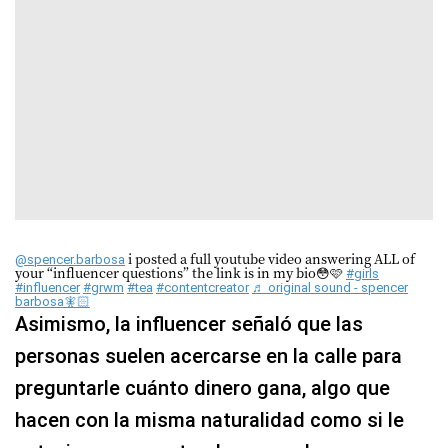
i posted a full youtube video answering ALL of
@spencer.barbosa
your “influencer questions” the link is in my bio😳🩷
#girls
#influencer
#grwm
#tea
#contentcreator
♬ original sound - spencer
barbosa🧚🏻
Asimismo, la influencer señaló que las
personas suelen acercarse en la calle para
preguntarle cuánto dinero gana, algo que
hacen con la misma naturalidad como si le