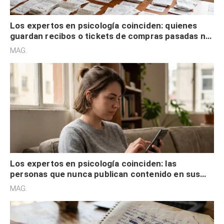
Los expertos en psicología coinciden: quienes
guardan recibos o tickets de compras pasadas no
son acumuladores, sino que tienen necesidad de
MAG.
control
Los expertos en psicología coinciden: las
personas que nunca publican contenido en sus
redes sociales no pretenden buscar validación
MAG.
externa