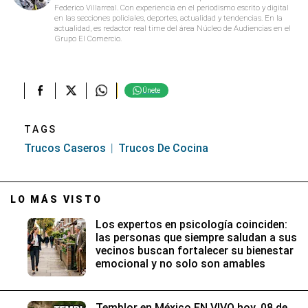
Federico Villarreal. Con experiencia en el periodismo escrito y digital
en las secciones policiales, deportes, actualidad y tendencias. En la
actualidad, es redactor real time del área Núcleo de Audiencias en el
Grupo El Comercio.
Únete
TAGS
Trucos Caseros
Trucos De Cocina
LO MÁS VISTO
Los expertos en psicología coinciden:
las personas que siempre saludan a sus
vecinos buscan fortalecer su bienestar
emocional y no solo son amables
Temblor en México EN VIVO hoy, 08 de