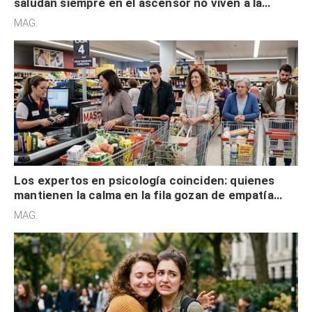
saludan siempre en el ascensor no viven a la
defensiva y tienen apertura social
MAG.
Los expertos en psicología coinciden: quienes
mantienen la calma en la fila gozan de empatía
cognitiva, gratitud y no solo tienen autocontrol
MAG.