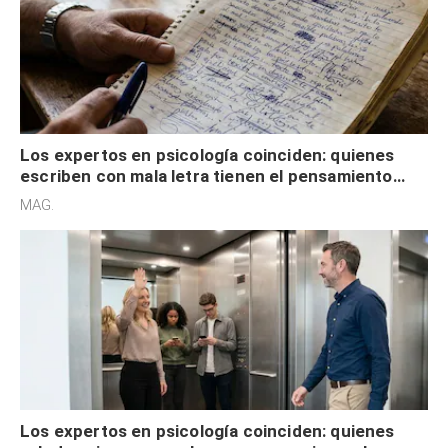
Los expertos en psicología coinciden: quienes
escriben con mala letra tienen el pensamiento
acelerado y no lo hacen por desinterés
MAG.
Los expertos en psicología coinciden: quienes