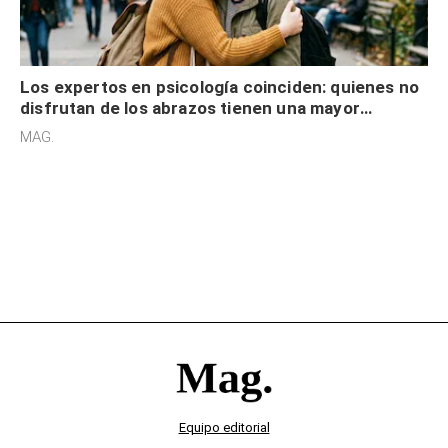
Los expertos en psicología coinciden: quienes no
disfrutan de los abrazos tienen una mayor
sensibilidad a los estímulos físicos y no es por
MAG.
desinterés
Equipo editorial