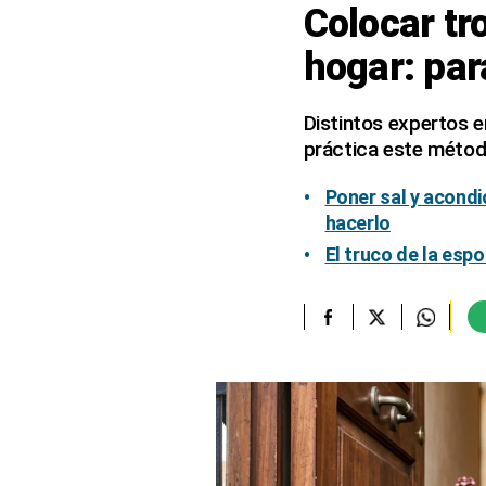
Colocar tr
elcomercio.pe
hogar: par
Términos
Y
Condiciones
Distintos expertos 
De
práctica este métod
Uso
Oficinas
Poner sal y acondi
Concesionarias
hacerlo
Principios
El truco de la espo
Rectores
Buenas
Prácticas
Políticas
De
Privacidad
Política
Integrada
De
Gestión