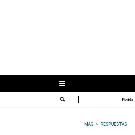
USA
Respuestas
Fama
Historias
Data
Videos
Recetas
Florida
Virales
Lo último
MAG
>
RESPUESTAS
Volver a El Comercio