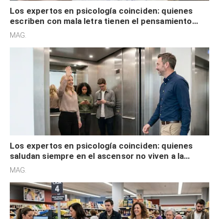
Los expertos en psicología coinciden: quienes
escriben con mala letra tienen el pensamiento
acelerado y no lo hacen por desinterés
MAG.
Los expertos en psicología coinciden: quienes
saludan siempre en el ascensor no viven a la
defensiva y tienen apertura social
MAG.