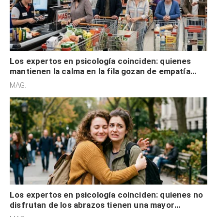
Los expertos en psicología coinciden: quienes
mantienen la calma en la fila gozan de empatía
cognitiva, gratitud y no solo tienen autocontrol
MAG.
Los expertos en psicología coinciden: quienes no
disfrutan de los abrazos tienen una mayor
sensibilidad a los estímulos físicos y no es por