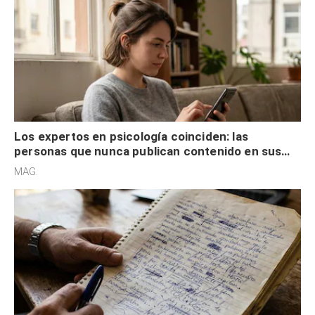
Los expertos en psicología coinciden: las
personas que nunca publican contenido en sus
redes sociales no pretenden buscar validación
MAG.
externa