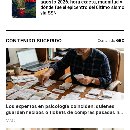
agosto 2026: hora exacta, magnitud y
dónde fue el epicentro del último sismo
vía SSN
CONTENIDO SUGERIDO
Contenido
GEC
Los expertos en psicología coinciden: quienes
guardan recibos o tickets de compras pasadas no
son acumuladores, sino que tienen necesidad de
MAG.
control