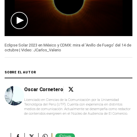
0
seconds
Eclipse Solar 2023 en México y CDMX: mira el 'Anillo de Fuego' del 14 de
of
octubre | Video: JCarlos_Valerio
2
minutes,
42
seconds
SOBRE EL AUTOR
Oscar Cornetero
Licenciado en Ciencias de la Comunicación por la Universidad
Tecnológica del Perú (UTP). Cuenta con experiencia en distintos
medios de comunicación. Actualmente se desempeña como redactor
de contenidos evergreen en el Núcleo de Audiencia de El Comercio.
Únete