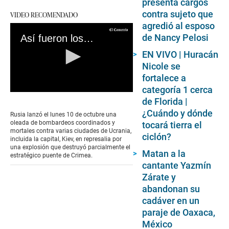
presenta cargos
contra sujeto que
VIDEO RECOMENDADO
agredió al esposo
de Nancy Pelosi
Así fueron los bombardeos rusos contra Ucrania | VIDEO
EN VIVO | Huracán
Nicole se
fortalece a
categoría 1 cerca
0
de Florida |
seconds
of
¿Cuándo y dónde
Rusia lanzó el lunes 10 de octubre una
0
oleada de bombardeos coordinados y
tocará tierra el
seconds
mortales contra varias ciudades de Ucrania,
ciclón?
incluida la capital, Kiev, en represalia por
una explosión que destruyó parcialmente el
Matan a la
estratégico puente de Crimea.
cantante Yazmín
Zárate y
abandonan su
cadáver en un
paraje de Oaxaca,
México