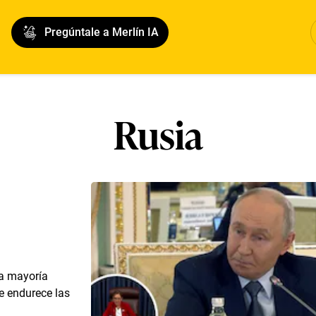
Pregúntale a Merlín IA
Rusia
ia mayoría
ue endurece las