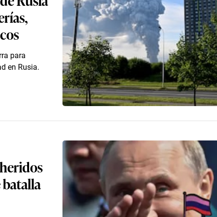
erías,
icos
rra para
ad en Rusia.
 heridos
 batalla