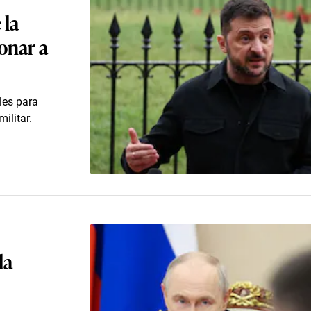
 la
onar a
les para
ilitar.
la