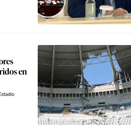
ores
ridos en
 Estadio