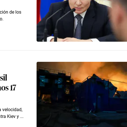
ación de los
o.
sil
os 17
a velocidad,
ra Kiev y ...