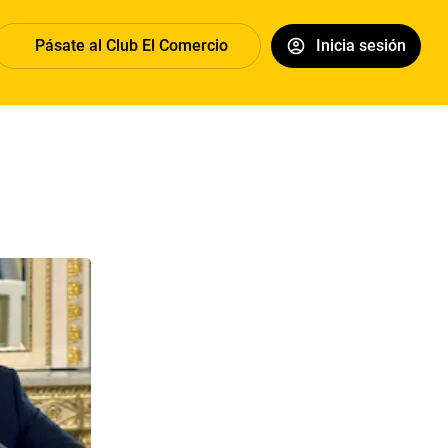
Pásate al Club El Comercio
Inicia sesión