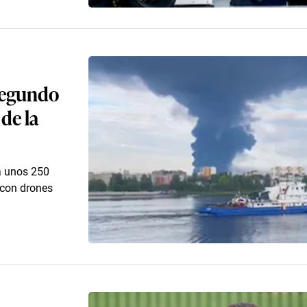
 segundo
de la
 a unos 250
 con drones