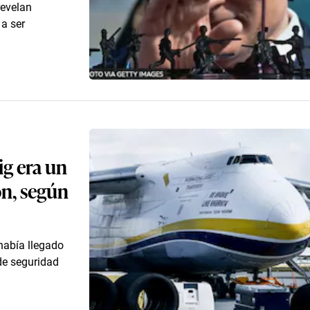
revelan
 a ser
ig era un
n, según
había llegado
de seguridad