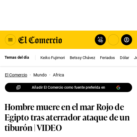
Temas del día
Keiko Fujimori
Betssy Chávez
Feriados
Dólar
J
El Comercio
·
Mundo
·
Africa
Añadir El Comercio como fuente preferida en
Hombre muere en el mar Rojo de
Egipto tras aterrador ataque de un
tiburón | VIDEO