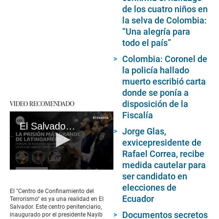
de los cuatro niños en
la selva de Colombia:
“Una alegría para
todo el país”
Colombia: Coronel de
la policía hallado
muerto escribió carta
donde se ponía a
VIDEO RECOMENDADO
disposición de la
Fiscalía
El Salvador: así es por dentro la nueva cárcel de Nayib Bukele para las pandillas
Jorge Glas,
exvicepresidente de
Rafael Correa, recibe
medida cautelar para
0
ser candidato en
seconds
elecciones de
of
El "Centro de Confinamiento del
2
Ecuador
Terrorismo" es ya una realidad en El
minutes,
Salvador. Este centro penitenciario,
53
Documentos secretos
inaugurado por el presidente Nayib