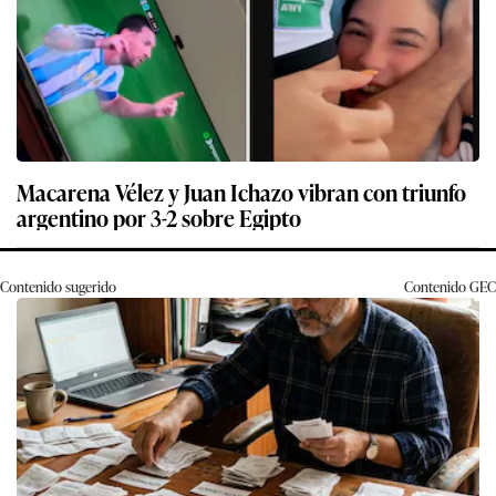
Macarena Vélez y Juan Ichazo vibran con triunfo
argentino por 3-2 sobre Egipto
Contenido sugerido
Contenido
GEC