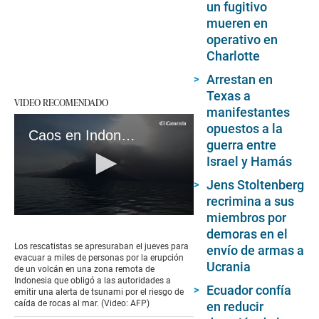
un fugitivo
mueren en
operativo en
Charlotte
Arrestan en
Texas a
VIDEO RECOMENDADO
manifestantes
opuestos a la
Caos en Indonesia: Erupción Volcánica desató alerta por tsunami
guerra entre
Israel y Hamás
Jens Stoltenberg
recrimina a sus
miembros por
0
seconds
demoras en el
of
Los rescatistas se apresuraban el jueves para
envío de armas a
1
evacuar a miles de personas por la erupción
minute,
Ucrania
de un volcán en una zona remota de
20
Indonesia que obligó a las autoridades a
seconds
Ecuador confía
emitir una alerta de tsunami por el riesgo de
caída de rocas al mar. (Video: AFP)
en reducir