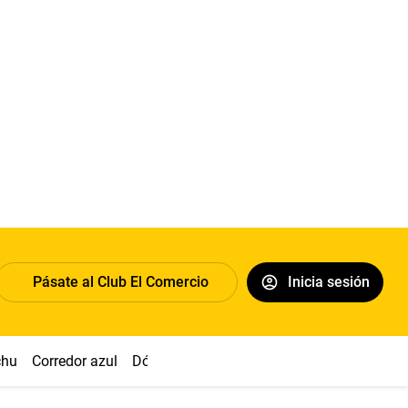
Pásate al Club El Comercio
Inicia sesión
chu
Corredor azul
Dólar
Congreso
Nasca
Acuña
Toled