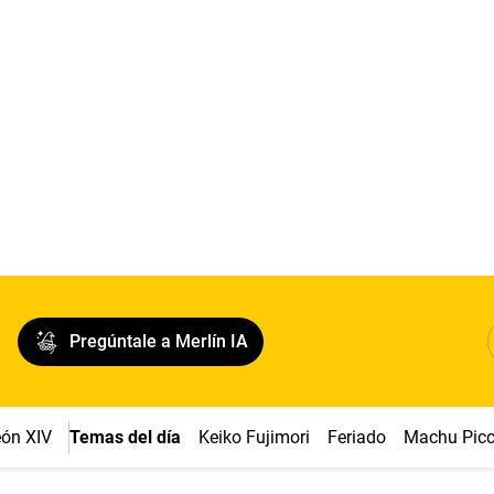
Pregúntale a Merlín IA
ón XIV
Temas del día
Keiko Fujimori
Feriado
Machu Pic