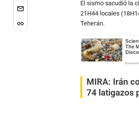
El sismo sacudió la 
21H44 locales (18H14
Teherán.
MIRA:
Irán c
74 latigazos 