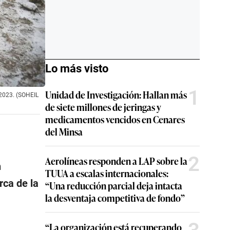
Lo más visto
1
Unidad de Investigación: Hallan más
 2023. (SOHEIL
de siete millones de jeringas y
medicamentos vencidos en Cenares
del Minsa
2
Aerolíneas responden a LAP sobre la
n
TUUA a escalas internacionales:
erca de la
“Una reducción parcial deja intacta
la desventaja competitiva de fondo”
.
“La organización está recuperando