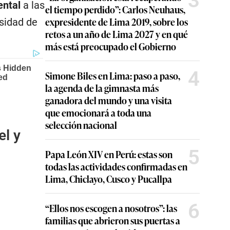
3
ental
a las
el tiempo perdido”: Carlos Neuhaus,
expresidente de Lima 2019, sobre los
sidad de
retos a un año de Lima 2027 y en qué
más está preocupado el Gobierno
4
Simone Biles en Lima: paso a paso,
la agenda de la gimnasta más
ganadora del mundo y una visita
que emocionará a toda una
selección nacional
el y
5
Papa León XIV en Perú: estas son
todas las actividades confirmadas en
Lima, Chiclayo, Cusco y Pucallpa
6
“Ellos nos escogen a nosotros”: las
familias que abrieron sus puertas a