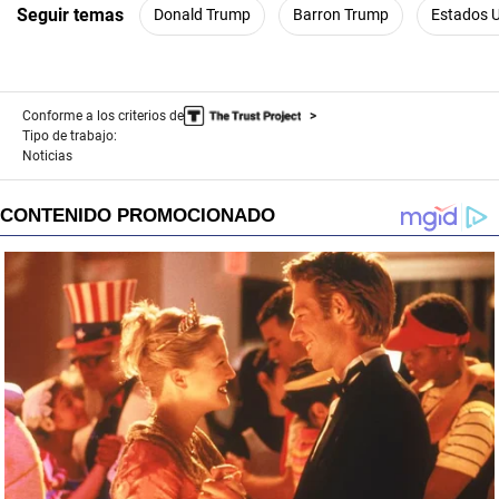
Seguir temas
Donald Trump
Barron Trump
Estados 
Conforme a los criterios de
Tipo de trabajo:
Noticias