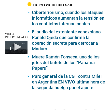
TE PUEDE INTERESAR
Ciberterrorismo, cuando los ataques
informáticos aumentan la tensión en
los conflictos internacionales
El audio del exteniente venezolano
VIDEO
RECOMENDADO
Ronald Ojeda que confirma la
operación secreta para derrocar a
Irán lanza un ataque con drones contra Israel
Maduro
0
Muere Ramón Fonseca, uno de los
seconds
jefes del bufete de los “Panama
of
1
Papers”
minute,
28
Paro general de la CGT contra Milei
seconds
en Argentina EN VIVO, última hora de
la segunda huelga por el ajuste