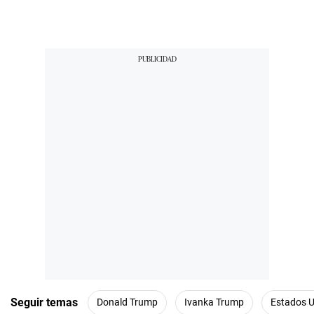
Seguir temas
Donald Trump
Ivanka Trump
Estados 