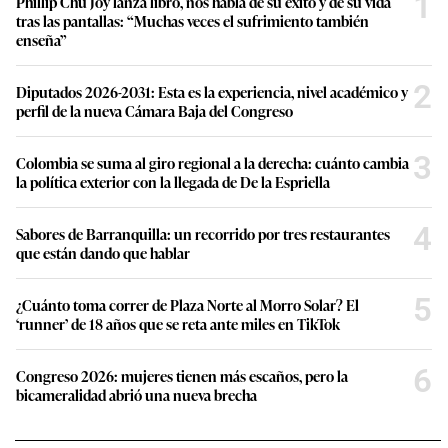
1
Phillip Chu Joy lanza libro, nos habla de su éxito y de su vida
tras las pantallas: “Muchas veces el sufrimiento también
enseña”
2
Diputados 2026-2031: Esta es la experiencia, nivel académico y
perfil de la nueva Cámara Baja del Congreso
3
Colombia se suma al giro regional a la derecha: cuánto cambia
la política exterior con la llegada de De la Espriella
4
Sabores de Barranquilla: un recorrido por tres restaurantes
que están dando que hablar
5
¿Cuánto toma correr de Plaza Norte al Morro Solar? El
‘runner’ de 18 años que se reta ante miles en TikTok
6
Congreso 2026: mujeres tienen más escaños, pero la
bicameralidad abrió una nueva brecha