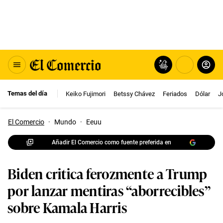
Temas del día
Keiko Fujimori
Betssy Chávez
Feriados
Dólar
J
El Comercio
·
Mundo
·
Eeuu
Añadir El Comercio como fuente preferida en
Biden critica ferozmente a Trump
por lanzar mentiras “aborrecibles”
sobre Kamala Harris